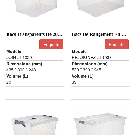
Bacs Transparents De 20 L Avec Couvercles, Boîte De Rangement En Plastique Avec Poignée
Bacs De Rangement En Plastique Transparent De 33 L, Conteneur De Rangement En Plastique Transparent
Enquête
Enquête
Modèle
Modèle
JOIN-JT1020
REJOIGNEZ-JT1033
Dimensions (mm)
Dimensions (mm)
435 * 300 * 248
530 * 390 * 245
Volume (L)
Volume (L)
20
33