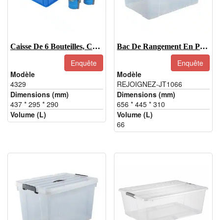
Caisse De 6 Bouteilles, Caisses De Bouteilles En Plastique Et En Verre En Gros
Bac De Rangement En Plastique Transparent 66 L, Bacs De Rangement Transparents Bon Marché
Enquête
Enquête
Modèle
Modèle
4329
REJOIGNEZ-JT1066
Dimensions (mm)
Dimensions (mm)
437 * 295 * 290
656 * 445 * 310
Volume (L)
Volume (L)
66