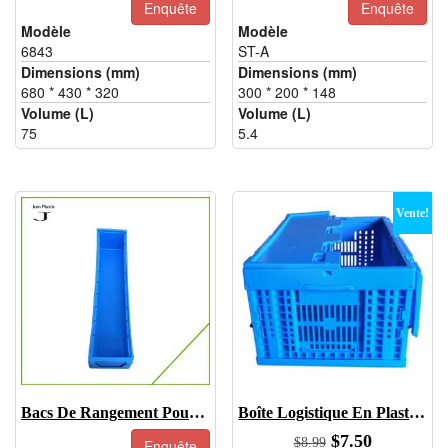
Enquête
Enquête
Modèle
Modèle
6843
ST-A
Dimensions (mm)
Dimensions (mm)
680 * 430 * 320
300 * 200 * 148
Volume (L)
Volume (L)
75
5.4
Vente!
Bacs De Rangement Pour Pièces Automobiles-5109
Boîte Logistique En Plastique Pour Voiture - JOIN-KK6040295C-1
Le
Le
$
7.50
$
8.99
Enquête