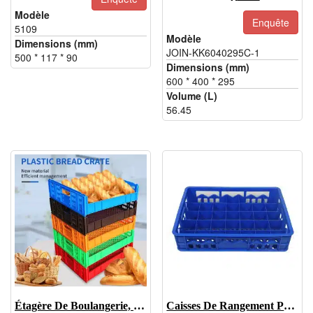
prix
prix
Modèle
Enquête
5109
d'origine
actuel
Modèle
Dimensions (mm)
était
est
JOIN-KK6040295C-1
500 * 117 * 90
:
:
Dimensions (mm)
600 * 400 * 295
$8.99.
$7.50.
Volume (L)
56.45
Étagère De Boulangerie, Plateau De Boulangerie En Plastique
Caisses De Rangement Pour Bouteilles De Bière, Vente En Gros De Caisses En Plastique Pour Bouteilles De Bière