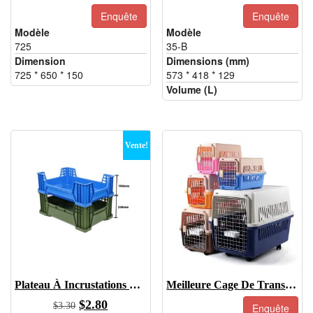
Enquête
Enquête
Modèle
Modèle
725
35-B
Dimension
Dimensions (mm)
725 * 650 * 150
573 * 418 * 129
Volume (L)
Vente!
Plateau À Incrustations De Scarabées
Meilleure Cage De Transport En Plastique Pour Chien, Cage En Plastique Pour Chien
Le
Le
$
2.80
$
3.30
Enquête