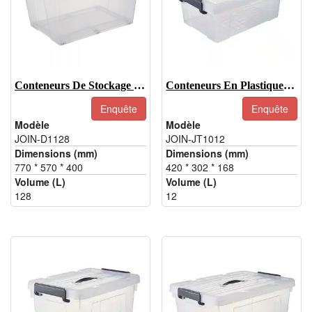
Conteneurs De Stockage En Plastique Transparent Extra Larges De 128 L Avec Couvercles
Conteneurs En Plastique Transparent De 12 L, Boîte De Rangement Transparente Avec Poignée
Enquête
Enquête
Modèle
Modèle
JOIN-D1128
JOIN-JT1012
Dimensions (mm)
Dimensions (mm)
770 * 570 * 400
420 * 302 * 168
Volume (L)
Volume (L)
128
12