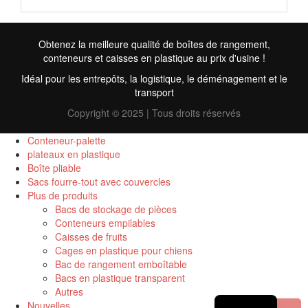
Obtenez la meilleure qualité de boîtes de rangement,
conteneurs et caisses en plastique au prix d'usine !
Idéal pour les entrepôts, la logistique, le déménagement et le
transport
Copyright © 2025 | Tous droits réservés
Conteneur-palette
plateaux en plastique
Boîte pliable
TR
Sacs fourre-tout avec couvercles
Plus de produits
RU
Bacs de stockage de pièces
Conteneurs empilables
ID
Caisses de fruits
PT
Cages en plastique pour chiens
Bac de rangement emboîtable
ES
Bacs en plastique transparent
Autres
EN
Nouvelles