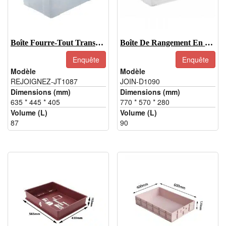
Boîte Fourre-Tout Transparente De 87 L Avec Couvercle, Grands Contenants De Rangement En Plastique Transparent
Boîte De Rangement En Plastique Transparent De 90 L Avec Roulettes Et Poignée
Enquête
Enquête
Modèle
Modèle
REJOIGNEZ-JT1087
JOIN-D1090
Dimensions (mm)
Dimensions (mm)
635 * 445 * 405
770 * 570 * 280
Volume (L)
Volume (L)
87
90