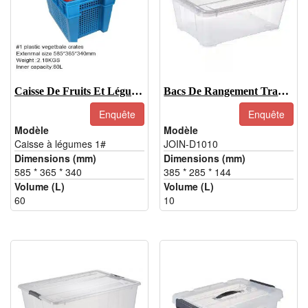
Caisse De Fruits Et Légumes En PP Vierge 100% En Vente À Chaud
Bacs De Rangement Transparents Pour Vêtements De 10 L Avec Couvercles
Enquête
Enquête
Modèle
Modèle
Caisse à légumes 1#
JOIN-D1010
Dimensions (mm)
Dimensions (mm)
585 * 365 * 340
385 * 285 * 144
Volume (L)
Volume (L)
60
10