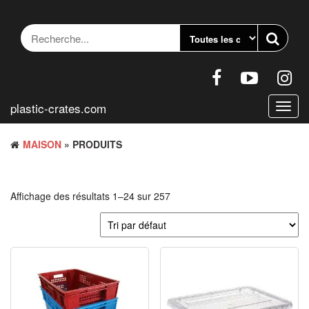
Accéder
au
contenu
plastic-crates.com
Bascu
la
navig
MAISON
» PRODUITS
Affichage des résultats 1–24 sur 257