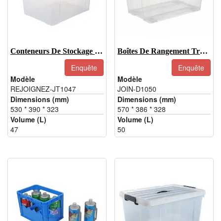
Conteneurs De Stockage Transparents En Plastique De 47 L, Bacs Transparents Pour Le Stockage
Boîtes De Rangement Transparentes De 50 L Avec Roulettes
Enquête
Enquête
Modèle
Modèle
REJOIGNEZ-JT1047
JOIN-D1050
Dimensions (mm)
Dimensions (mm)
530 * 390 * 323
570 * 386 * 328
Volume (L)
Volume (L)
47
50