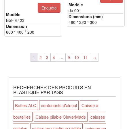
prix
prix
Modèle
Enquête
dc-001
d'origine
actuel
Modèle
Dimensions (mm)
était
est
BSF-6423
480 * 320 * 300
:
:
Dimension
600 * 400 * 230
$3.30.
$2.80.
1
2
3
4
…
9
10
11
→
RECHERCHER DES PRODUITS EN
PLASTIQUE PAR TAGS
Boîtes ALC
contenants d'alcool
Caisse à
bouteilles
Caisse pliable CleverMade
caisses
pliables
caisse en plastique pliable
caisses en