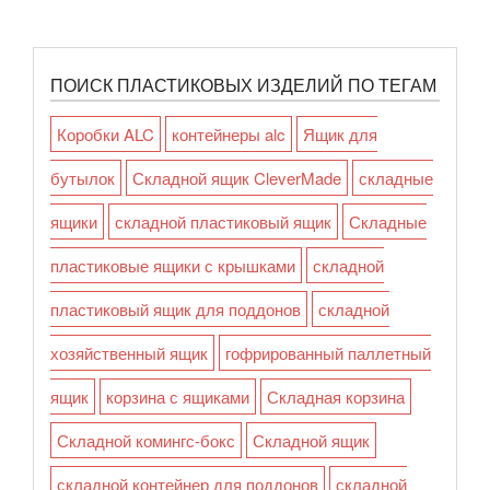
ПОИСК ПЛАСТИКОВЫХ ИЗДЕЛИЙ ПО ТЕГАМ
Коробки ALC
контейнеры alc
Ящик для
бутылок
Складной ящик CleverMade
складные
ящики
складной пластиковый ящик
Складные
пластиковые ящики с крышками
складной
пластиковый ящик для поддонов
складной
хозяйственный ящик
гофрированный паллетный
ящик
корзина с ящиками
Складная корзина
Складной комингс-бокс
Складной ящик
складной контейнер для поддонов
складной