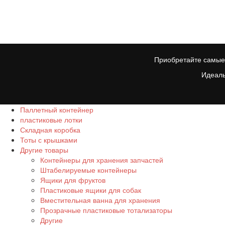
Приобретайте самые 
Идеаль
Паллетный контейнер
пластиковые лотки
Складная коробка
Тоты с крышками
Другие товары
Контейнеры для хранения запчастей
Штабелируемые контейнеры
Ящики для фруктов
Пластиковые ящики для собак
Вместительная ванна для хранения
Прозрачные пластиковые тотализаторы
Другие