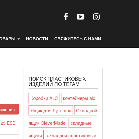
ТОВАРЫ
НОВОСТИ
СВЯЖИТЕСЬ С НАМИ
ПОИСК ПЛАСТИКОВЫХ
ИЗДЕЛИЙ ПО ТЕГАМ
Коробки ALC
контейнеры alc
ложения
Ящик для бутылок
Складной
ящик CleverMade
складные
525 ESD
ящики
складной пластиковый