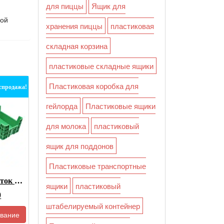
для пиццы
Ящик для
ной
хранения пиццы
пластиковая
складная корзина
пластиковые складные ящики
Пластиковая коробка для
спродажа!
гейлорда
Пластиковые ящики
для молока
пластиковый
ящик для поддонов
Пластиковые транспортные
Пластиковый Лоток Для Разведения Мучных Червей BSF
ящики
пластиковый
оначальная
Текущая
0
штабелируемый контейнер
цена:
вание
:
$4.60.