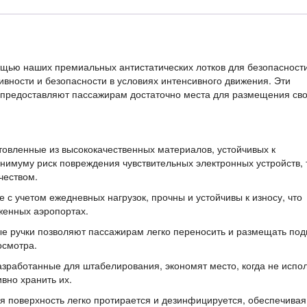
ощью наших премиальных антистатических лотков для безопасности
вности и безопасности в условиях интенсивного движения. Эти
м предоставляют пассажирам достаточно места для размещения св
отовленные из высококачественных материалов, устойчивых к
инимуму риск повреждения чувствительных электронных устройств, 
чеством.
 с учетом ежедневных нагрузок, прочны и устойчивы к износу, что
уженных аэропортах.
ые ручки позволяют пассажирам легко переносить и размещать под
осмотра.
азработанные для штабелирования, экономят место, когда не испо
вно хранить их.
ая поверхность легко протирается и дезинфицируется, обеспечивая