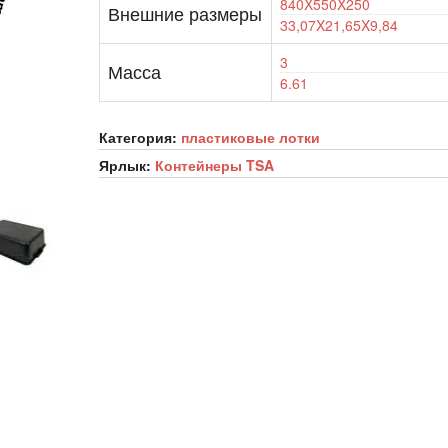
840X550X250
Внешние размеры
33,07X21,65X9,84
3
Масса
6.61
Категория:
пластиковые лотки
Ярлык:
Контейнеры TSA