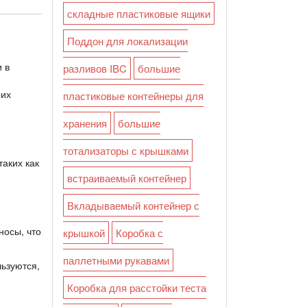
складные пластиковые ящики
Поддон для локализации
 в
разливов IBC
большие
оих
пластиковые контейнеры для
хранения
большие
тотализаторы с крышками
таких как
встраиваемый контейнер
Вкладываемый контейнер с
носы, что
крышкой
Коробка с
паллетными рукавами
льзуются,
Коробка для расстойки теста