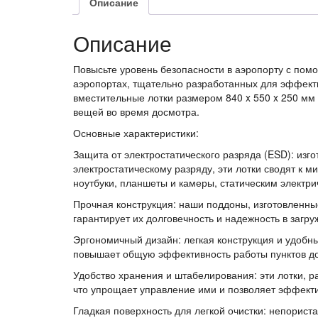
Описание
Описание
Повысьте уровень безопасности в аэропорту с пом
аэропортах, тщательно разработанных для эффекти
вместительные лотки размером 840 x 550 x 250 м
вещей во время досмотра.
Основные характеристики:
Защита от электростатического разряда (ESD): изг
электростатическому разряду, эти лотки сводят к м
ноутбуки, планшеты и камеры, статическим электри
Прочная конструкция: наши поддоны, изготовленные
гарантирует их долговечность и надежность в загр
Эргономичный дизайн: легкая конструкция и удобн
повышает общую эффективность работы пунктов д
Удобство хранения и штабелирования: эти лотки, р
что упрощает управление ими и позволяет эффекти
Гладкая поверхность для легкой очистки: непорист