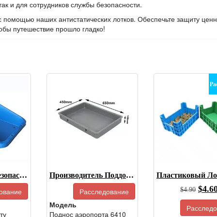
так и для сотрудников службы безопасности.
с помощью наших антистатических лотков. Обеспечьте защиту цен
тобы путешествие прошло гладко!
Ра
Поддоны Для Безопасности, Поддоны Для Безопасности В Аэропортах На Продажу
Производитель Поддонов Безопасности В Аэропортах
Перв
$
4.6
$
4.90
ование
Расследование
цена
Модель
Расследо
была
ту
Поднос аэропорта 6410