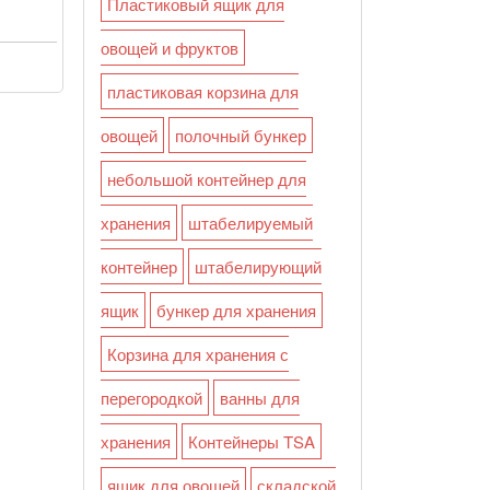
Пластиковый ящик для
.
овощей и фруктов
пластиковая корзина для
овощей
полочный бункер
небольшой контейнер для
хранения
штабелируемый
контейнер
штабелирующий
ящик
бункер для хранения
Корзина для хранения с
перегородкой
ванны для
хранения
Контейнеры TSA
ящик для овощей
складской