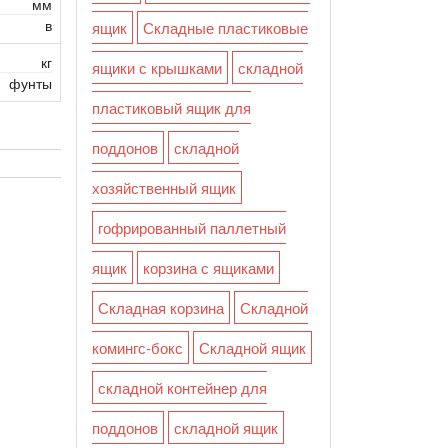
мм
в
ящик
Складные пластиковые
кг
ящики с крышками
складной
фунты
пластиковый ящик для
поддонов
складной
хозяйственный ящик
гофрированный паллетный
ящик
корзина с ящиками
Складная корзина
Складной
комингс-бокс
Складной ящик
складной контейнер для
поддонов
складной ящик