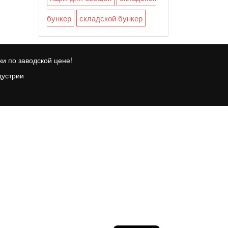
бункер
складской бункер
и по заводской цене!
дустрии
FR
TR
ID
PT
ES
EN