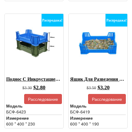
Распродажа!
Распродажа!
Поднос С Инкрустацией В Виде Жука
Ящик Для Разведения Насекомых
Первоначальная
Текущая
Первоначальна
Текущая
$
2.80
$
3.20
$
3.30
$
3.50
цена
цена:
цена
цена:
Расследование
Расследование
была:
$2.80.
была:
$3.20.
Модель
Модель
$3.30.
$3.50.
БСФ-6423
БСФ-6419
Измерение
Измерение
600 * 400 * 230
600 * 400 * 190