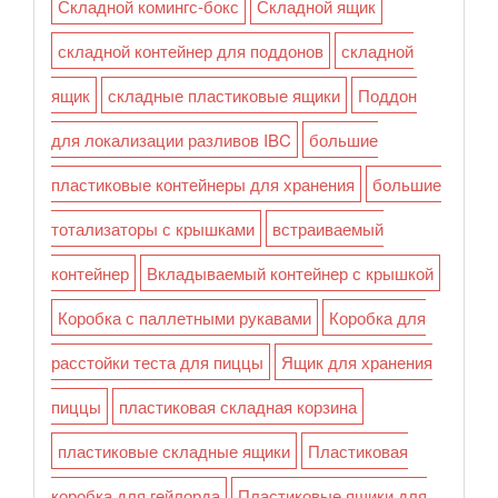
Складной комингс-бокс
Складной ящик
складной контейнер для поддонов
складной
ящик
складные пластиковые ящики
Поддон
для локализации разливов IBC
большие
пластиковые контейнеры для хранения
большие
тотализаторы с крышками
встраиваемый
контейнер
Вкладываемый контейнер с крышкой
Коробка с паллетными рукавами
Коробка для
расстойки теста для пиццы
Ящик для хранения
пиццы
пластиковая складная корзина
пластиковые складные ящики
Пластиковая
коробка для гейлорда
Пластиковые ящики для