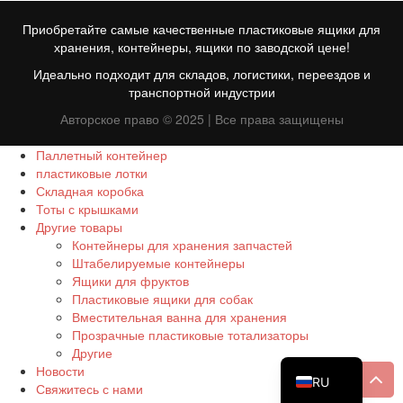
Приобретайте самые качественные пластиковые ящики для
хранения, контейнеры, ящики по заводской цене!
Идеально подходит для складов, логистики, переездов и
транспортной индустрии
Авторское право © 2025 | Все права защищены
Паллетный контейнер
пластиковые лотки
Складная коробка
FR
Тоты с крышками
Другие товары
TR
Контейнеры для хранения запчастей
Штабелируемые контейнеры
ID
Ящики для фруктов
PT
Пластиковые ящики для собак
Вместительная ванна для хранения
ES
Прозрачные пластиковые тотализаторы
Другие
EN
Новости
RU
Свяжитесь с нами