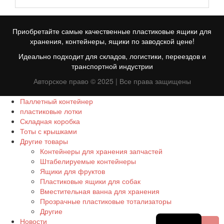
Приобретайте самые качественные пластиковые ящики для
хранения, контейнеры, ящики по заводской цене!
Идеально подходит для складов, логистики, переездов и
транспортной индустрии
Авторское право © 2025 | Все права защищены
Паллетный контейнер
пластиковые лотки
Складная коробка
FR
Тоты с крышками
Другие товары
TR
Контейнеры для хранения запчастей
Штабелируемые контейнеры
ID
Ящики для фруктов
PT
Пластиковые ящики для собак
Вместительная ванна для хранения
ES
Прозрачные пластиковые тотализаторы
Другие
EN
Новости