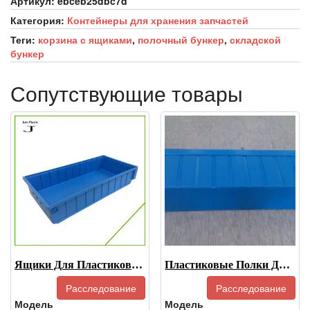
Артикул:
ebceb25dbc7d
Категория:
Контейнеры для хранения запчастей
Теги:
корзина с ящиками
,
полочный бункер
,
складской
бункер
Сопутствующие товары
Ящики Для Пластиковых Деталей-5209
Пластиковые Полки Для Хранения Вещей-6115
Расследование
Расследование
Модель
Модель