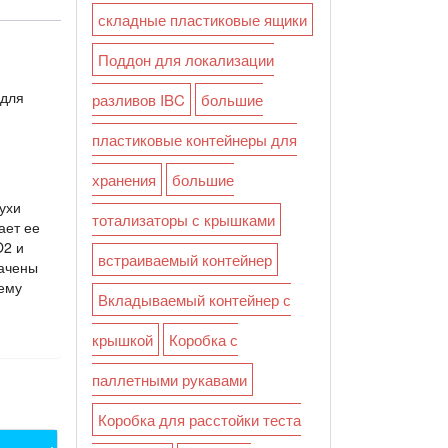
складные пластиковые ящики
Поддон для локализации
 для
разливов IBC
большие
пластиковые контейнеры для
хранения
большие
ухи
тотализаторы с крышками
ает ее
O2 и
встраиваемый контейнер
начены
шему
Вкладываемый контейнер с
крышкой
Коробка с
паллетными рукавами
Коробка для расстойки теста