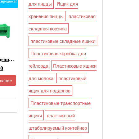
спродажа!
для пиццы
Ящик для
хранения пиццы
пластиковая
складная корзина
пластиковые складные ящики
Пластиковая коробка для
Ящик Для Разведения Насекомых На Продажу
гейлорда
Пластиковые ящики
оначальная
Текущая
00
цена:
для молока
пластиковый
вание
:
$26.00.
ящик для поддонов
0.
Пластиковые транспортные
ящики
пластиковый
штабелируемый контейнер