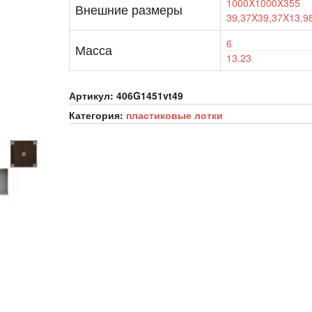
1000X1000X355
Внешние размеры
39,37X39,37X13,9
6
Масса
13.23
Артикул:
406G1451vt49
Категория:
пластиковые лотки