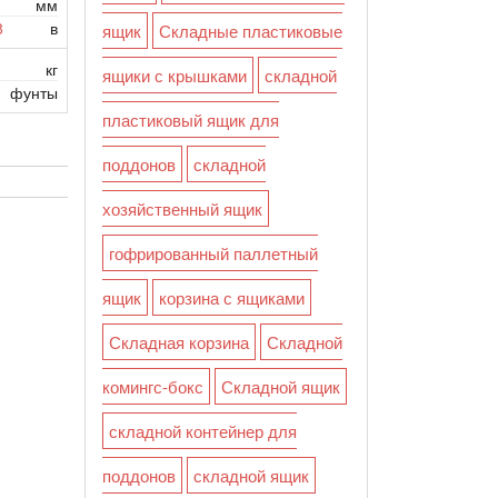
мм
8
в
ящик
Складные пластиковые
кг
ящики с крышками
складной
фунты
пластиковый ящик для
поддонов
складной
хозяйственный ящик
гофрированный паллетный
ящик
корзина с ящиками
Складная корзина
Складной
комингс-бокс
Складной ящик
складной контейнер для
поддонов
складной ящик