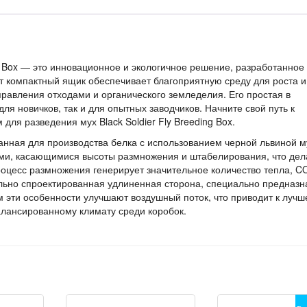
ng Box — это инновационное и экологичное решение, разработанное
тот компактный ящик обеспечивает благоприятную среду для роста и
равления отходами и органического земледелия. Его простая в
ля новичков, так и для опытных заводчиков. Начните свой путь к
ля разведения мух Black Soldier Fly Breeding Box.
нная для производства белка с использованием черной львиной м
ми, касающимися высоты размножения и штабелирования, что дел
оцесс размножения генерирует значительное количество тепла, C
ельно спроектированная удлиненная сторона, специально предназ
м эти особенности улучшают воздушный поток, что приводит к луч
алансированному климату среди коробок.