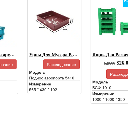
Ра
Большие Штабелируемые Лотки Для Мучных Червей, Оборудование Для Выращивания Мучных Червей
Урны Для Мусора В Аэропортах, Урны Для Контроля Безопасности В Аэропортах
Перв
$
26.
$
29.00
ование
Расследование
цена
Модель
Расследо
была
Поднос аэропорта 5410
Модель
Измерение
$29.0
БСФ-1010
565 * 430 * 102
Измерение
1000 * 1000 * 350