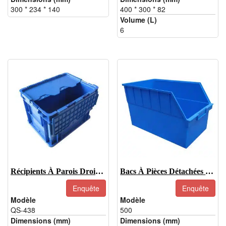
300 * 234 * 140
400 * 300 * 82
Volume (L)
6
Récipients À Parois Droites Avec Couvercles-QS-438
Bacs À Pièces Détachées En Plastique - 500
Enquête
Enquête
Modèle
Modèle
QS-438
500
Dimensions (mm)
Dimensions (mm)