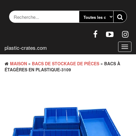
Accéder
au
contenu
plastic-crates.com
Bascu
la
navig
MAISON
»
BACS DE STOCKAGE DE PIÈCES
» BACS À
ÉTAGÈRES EN PLASTIQUE-3109