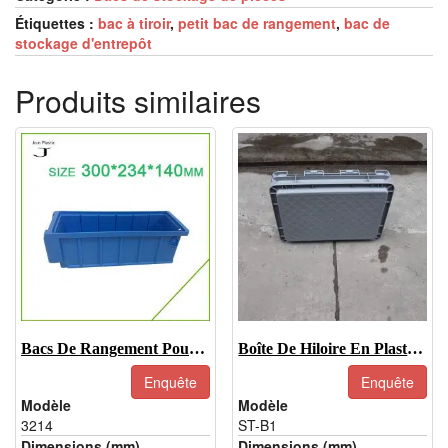
Étiquettes :
bac à tiroir
,
petit bac de rangement
,
bac de
stockage d'entrepôt
Produits similaires
Bacs De Rangement Pour Petites Pièces-3214
Boîte De Hiloire En Plastique-ST-B1
Enquête
Enquête
Modèle
Modèle
3214
ST-B1
Dimensions (mm)
Dimensions (mm)