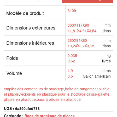
3109
Modèle de produit
300X117X90
mm
Dimensions extérieures
11,81X4,61X3,54
dans
260X94X80
mm
Dimensions intérieures
10,24X3,7X3,15
dans
0.235
kg
Poids
0.52
livres
1.9
Litres
Volume
0.5
Gallon américain
empiler des conteneurs de stockage
,
boîte de rangement pliable
et pliable
,
récipients en plastique pour le stockage
,
caisse-palette
pliable en plastique
,
bacs à pièces en plastique
UGS :
6a890efed738
Catégorie :
Bacs de stockage de pièces