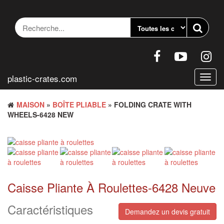
Accéder
au
contenu
plastic-crates.com
Bascu
la
navig
MAISON
»
BOÎTE PLIABLE
» FOLDING CRATE WITH
WHEELS-6428 NEW
Caisse Pliante À Roulettes-6428 Neuve
Caractéristiques
Demandez un devis gratuit