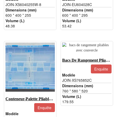
JOIN-XS6040255W-8
JOIN-EU604028C
Dimensions (mm)
Dimensions (mm)
600 * 400 * 255
600 * 400 * 295
Volume (L)
Volume (L)
48.38
53.42
Bacs De Rangement Pliables Avec Couvercle-JOIN-XS765852C
Enquête
Modèle
JOIN-XS765852C
Dimensions (mm)
760 * 580 * 520
Volume (L)
Conteneur-Palette Pliable En Plastique - JOIN-XS5336335CDK
179.55
Enquête
Modèle