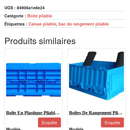
UGS :
84906a1e8e24
Catégorie :
Boîte pliable
Étiquettes :
Caisse pliable
,
bac de rangement pliable
Produits similaires
Boîte En Plastique Pliable-JOIN-XS6040255W-8
Boîtes De Rangement Pliables En Plastique - JOIN-EU604028C
Enquête
Enquête
Modèle
Modèle