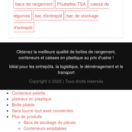
bacs de rangement
Poubelles TSA
caisse de
légumes
bac d'entrepôt
bac de stockage
d'entrepôt
Obtenez la meilleure qualité de boîtes de rangement,
conteneurs et caisses en plastique au prix d'usine !
Idéal pour les entrepôts, la logistique, le déménagement et le
transport
Copyright © 2025 | Tous droits réservés
Conteneur-palette
plateaux en plastique
Boîte pliable
TR
Sacs fourre-tout avec couvercles
Plus de produits
RU
Bacs de stockage de pièces
Conteneurs empilables
ID