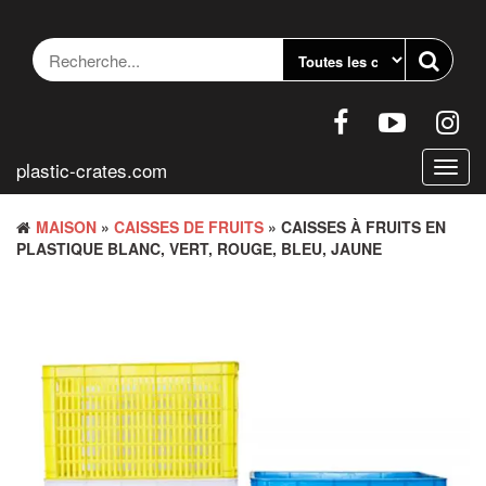
Accéder
au
contenu
plastic-crates.com
Bascu
la
navig
MAISON
»
CAISSES DE FRUITS
» CAISSES À FRUITS EN
PLASTIQUE BLANC, VERT, ROUGE, BLEU, JAUNE