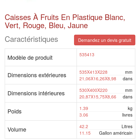
Caisses À Fruits En Plastique Blanc,
Vert, Rouge, Bleu, Jaune
Caractéristiques
Demandez un devis gratuit
535413
Modèle de produit
535X413X228
mm
Dimensions extérieures
21,06X16,26X8,98
dans
530X400X220
mm
Dimensions intérieures
20,87X15,75X8,66
dans
1.39
kg
Poids
3.06
livres
42.2
Litres
Volume
11.15
Gallon américain