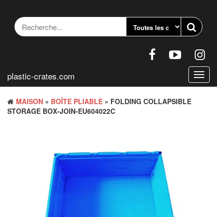
Accéder
au
contenu
plastic-crates.com
Bascu
la
navig
MAISON
»
BOÎTE PLIABLE
» FOLDING COLLAPSIBLE
STORAGE BOX-JOIN-EU604022C