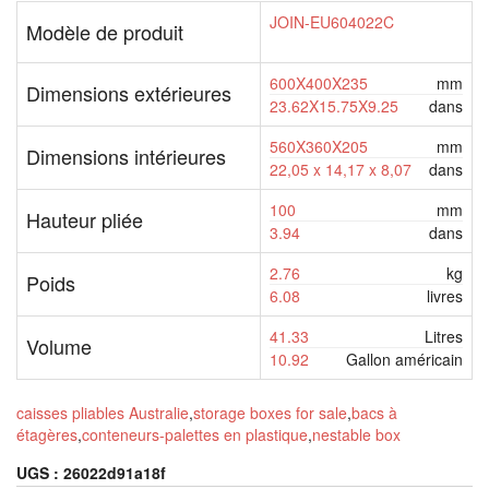
JOIN-EU604022C
Modèle de produit
600X400X235
mm
Dimensions extérieures
23.62X15.75X9.25
dans
560X360X205
mm
Dimensions intérieures
22,05 x 14,17 x 8,07
dans
100
mm
Hauteur pliée
3.94
dans
2.76
kg
Poids
6.08
livres
41.33
Litres
Volume
10.92
Gallon américain
caisses pliables Australie
,
storage boxes for sale
,
bacs à
étagères
,
conteneurs-palettes en plastique
,
nestable box
UGS :
26022d91a18f