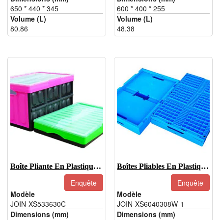
650 * 440 * 345
600 * 400 * 255
Volume (L)
Volume (L)
80.86
48.38
Boîte Pliante En Plastique PP-JOIN-XS533630C
Boîtes Pliables En Plastique-JOIN-XS6040308W-1
Enquête
Enquête
Modèle
Modèle
JOIN-XS533630C
JOIN-XS6040308W-1
Dimensions (mm)
Dimensions (mm)