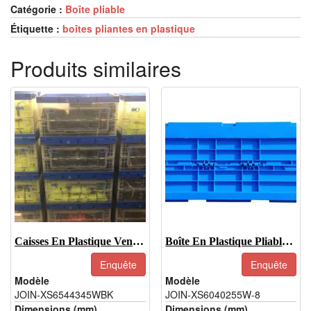
Catégorie :
Boîte pliable
Étiquette :
boîtes pliantes en plastique
Produits similaires
Caisses En Plastique Ventilées-JOIN-XS6544345WBK
Boîte En Plastique Pliable-JOIN-XS6040255W-8
Enquête
Enquête
Modèle
Modèle
JOIN-XS6544345WBK
JOIN-XS6040255W-8
Dimensions (mm)
Dimensions (mm)