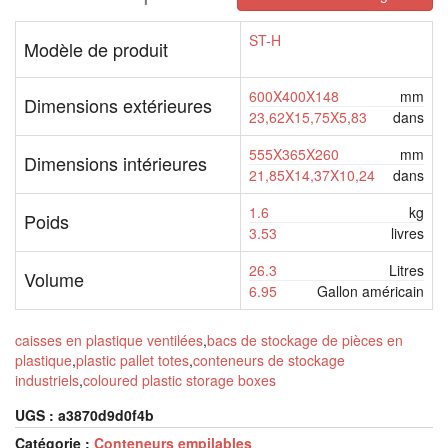
ST-H
Modèle de produit
600X400X148
mm
Dimensions extérieures
23,62X15,75X5,83
dans
555X365X260
mm
Dimensions intérieures
21,85X14,37X10,24
dans
1.6
kg
Poids
3.53
livres
26.3
Litres
Volume
6.95
Gallon américain
caisses en plastique ventilées
,
bacs de stockage de pièces en
plastique
,
plastic pallet totes
,
conteneurs de stockage
industriels
,
coloured plastic storage boxes
UGS :
a3870d9d0f4b
Catégorie :
Conteneurs empilables