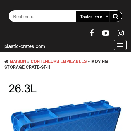
Accéder
au
contenu
plastic-crates.com
Bascu
la
navig
MAISON
»
CONTENEURS EMPILABLES
» MOVING
STORAGE CRATE-ST-H