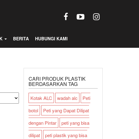
UK
BERITA
HUBUNGI KAMI
CARI PRODUK PLASTIK
BERDASARKAN TAG
Kotak ALC
wadah alc
Peti
botol
Peti yang Dapat Dilipat
dengan Pintar
peti yang bisa
dilipat
peti plastik yang bisa