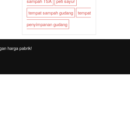
sampah TSA
peti sayur
tempat sampah gudang
tempat
penyimpanan gudang
gan harga pabrik!
FR
TR
RU
PT