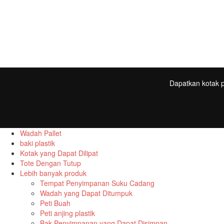
Dapatkan kotak p
Wadah Pallet
baki plastik
Kotak yang Dapat Dilipat
Tote Dengan Tutup
Lebih banyak produk
Tempat Penyimpanan Suku Cadang
Wadah yang Dapat Ditumpuk
Peti Buah
Peti anjing plastik
Bak Penyimpanan yang Dapat Disimpan