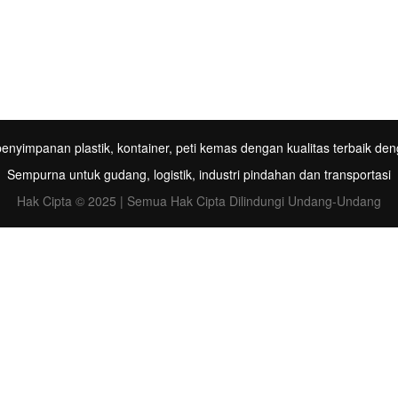
enyimpanan plastik, kontainer, peti kemas dengan kualitas terbaik den
Sempurna untuk gudang, logistik, industri pindahan dan transportasi
Hak Cipta © 2025 | Semua Hak Cipta Dilindungi Undang-Undang