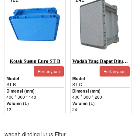
Kotak Susun Euro-ST-B
Wadah Yang Dapat Ditumpuk-ST-C
Pertanyaan
Pertanyaan
Model
Model
ST-B
ST-C
Dimensi (mm)
Dimensi (mm)
400 * 300 * 148
400 * 300 * 280
Volumn (L)
Volumn (L)
12
24
wadah dinding lurus Fitur