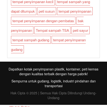
tempat penyimpanan kecil
tempat sampah yang
dapat ditumpuk
peti susun
tempat penyimpanan
tempat penyimpanan dengan pembatas
bak
penyimpanan
Tempat sampah TSA
peti sayur
tempat sampah gudang
tempat penyimpanan
gudang
Dapatkan kotak penyimpanan plastik, kontainer, peti kemas
dengan kualitas terbaik dengan harga pabrik!
Sempurna untuk gudang, logistik, industri pindahan dan
transportasi
Hak Cipta © 2025 | Semua Hak Cipta Dilindungi Undang-
Undang