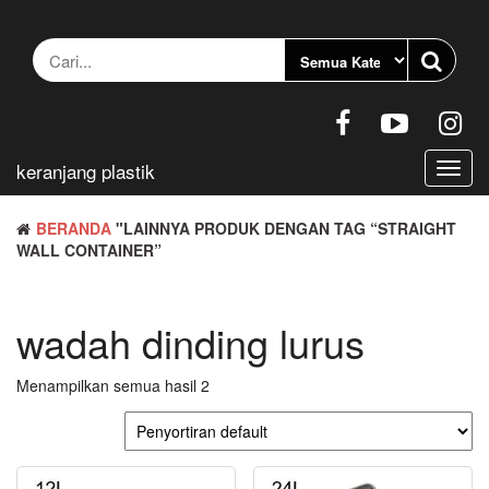
Loncat
ke
konten
keranjang plastik
Berali
navig
BERANDA
"LAINNYA PRODUK DENGAN TAG “STRAIGHT
WALL CONTAINER”
wadah dinding lurus
Menampilkan semua hasil 2