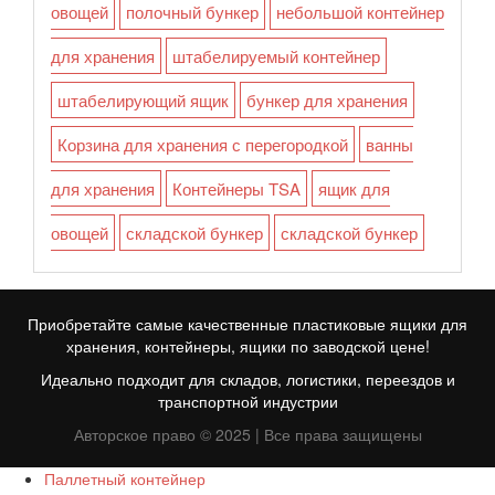
овощей
полочный бункер
небольшой контейнер
для хранения
штабелируемый контейнер
штабелирующий ящик
бункер для хранения
Корзина для хранения с перегородкой
ванны
для хранения
Контейнеры TSA
ящик для
овощей
складской бункер
складской бункер
Приобретайте самые качественные пластиковые ящики для
хранения, контейнеры, ящики по заводской цене!
Идеально подходит для складов, логистики, переездов и
транспортной индустрии
Авторское право © 2025 | Все права защищены
Паллетный контейнер