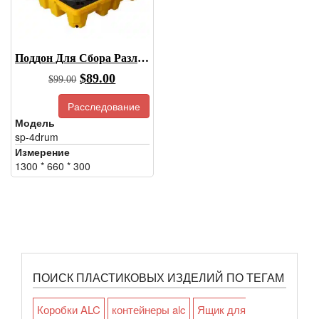
Поддон Для Сбора Разливов, Поддон Для Сбора Разливов Из Бочек
Первоначальная
Текущая
$
89.00
$
99.00
цена
цена:
Расследование
была:
$89.00.
Модель
$99.00.
sp-4drum
Измерение
1300 * 660 * 300
ПОИСК ПЛАСТИКОВЫХ ИЗДЕЛИЙ ПО ТЕГАМ
Коробки ALC
контейнеры alc
Ящик для