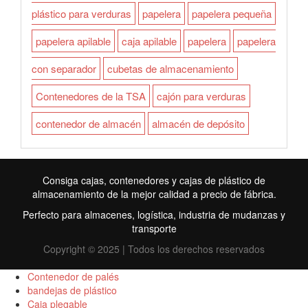
plástico para verduras
papelera
papelera pequeña
papelera apilable
caja apilable
papelera
papelera
con separador
cubetas de almacenamiento
Contenedores de la TSA
cajón para verduras
contenedor de almacén
almacén de depósito
Consiga cajas, contenedores y cajas de plástico de
almacenamiento de la mejor calidad a precio de fábrica.
Perfecto para almacenes, logística, industria de mudanzas y
transporte
Copyright © 2025 | Todos los derechos reservados
Contenedor de palés
bandejas de plástico
Caja plegable