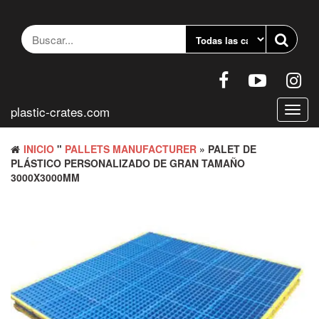
Saltar
al
contenido
plastic-crates.com
Altern
naveg
INICIO
"
PALLETS MANUFACTURER
» PALET DE
PLÁSTICO PERSONALIZADO DE GRAN TAMAÑO
3000X3000MM