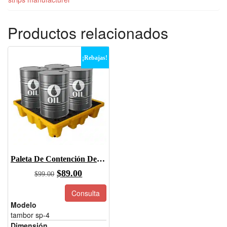
Productos relacionados
¡Rebajas!
Paleta De Contención De Derrames, Paleta De Contención De Derrames De Bidón
El
El
$
89.00
$
99.00
precio
precio
Consulta
original
actual
Modelo
era:
es:
tambor sp-4
$99.00.
$89.00.
Dimensión