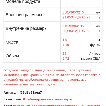
Модель продукта
550X365X210
мм
Внешние размеры
21,65X14,37X8,27
в
515X330X195
мм
Внутренние размеры
20,28X12,99X7,68
в
1.9
кг
Масса
4.19
фунты
33
Литров
Объем
8.72
галлон США
складной складной ящик для хранения
,
штабелируемые
контейнеры для хранения с крышками
,
пластиковая коробка с
откидной крышкой
,
стеллажи с ящиками
,
пластиковые
контейнеры для массовых грузов
Артикул:
f39d6e98aea7
Категория:
Штабелируемые контейнеры
Теги:
контейнер для хранения автозапчастей
,
бункер для