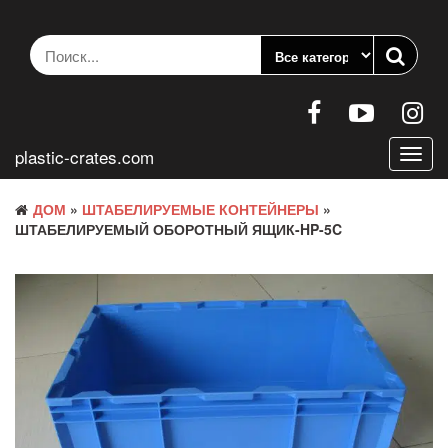
Перейти
к
содержанию
plastic-crates.com
Пере
нави
ДОМ
»
ШТАБЕЛИРУЕМЫЕ КОНТЕЙНЕРЫ
»
ШТАБЕЛИРУЕМЫЙ ОБОРОТНЫЙ ЯЩИК-HP-5C