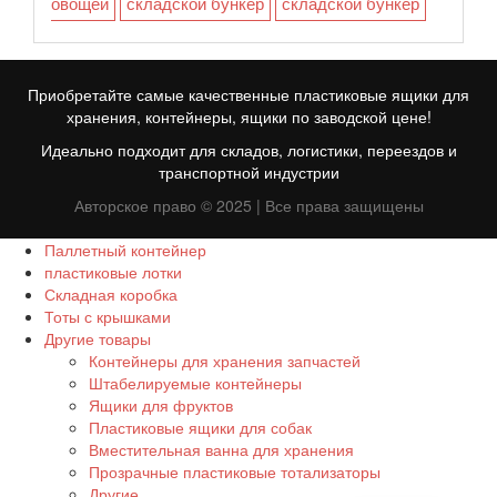
овощей
складской бункер
складской бункер
Приобретайте самые качественные пластиковые ящики для
хранения, контейнеры, ящики по заводской цене!
Идеально подходит для складов, логистики, переездов и
транспортной индустрии
Авторское право © 2025 | Все права защищены
Паллетный контейнер
пластиковые лотки
Складная коробка
FR
Тоты с крышками
Другие товары
TR
Контейнеры для хранения запчастей
Штабелируемые контейнеры
ID
Ящики для фруктов
PT
Пластиковые ящики для собак
Вместительная ванна для хранения
ES
Прозрачные пластиковые тотализаторы
Другие
EN