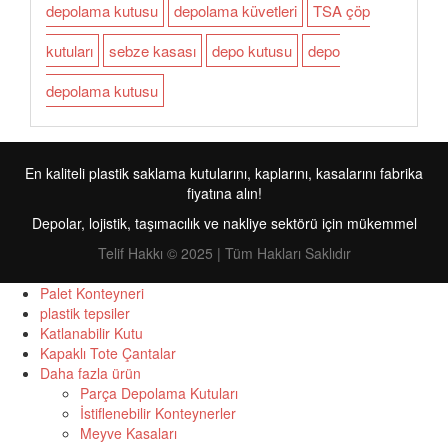
depolama kutusu
depolama küvetleri
TSA çöp
kutuları
sebze kasası
depo kutusu
depo
depolama kutusu
En kaliteli plastik saklama kutularını, kaplarını, kasalarını fabrika
fiyatına alın!
Depolar, lojistik, taşımacılık ve nakliye sektörü için mükemmel
Telif Hakkı © 2025 | Tüm Hakları Saklıdır
Palet Konteyneri
plastik tepsiler
Katlanabilir Kutu
FR
Kapaklı Tote Çantalar
Daha fazla ürün
RU
Parça Depolama Kutuları
İstiflenebilir Konteynerler
ID
Meyve Kasaları
PT