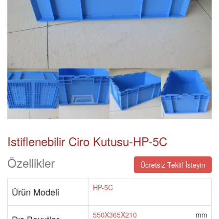
Istiflenebilir Ciro Kutusu-HP-5C
Özellikler
Ücretsiz Teklif İsteyin
HP-5C
Ürün Modeli
550X365X210
mm