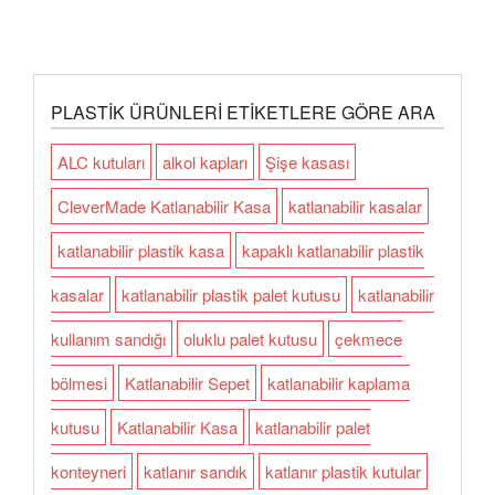
PLASTIK ÜRÜNLERI ETIKETLERE GÖRE ARA
ALC kutuları
alkol kapları
Şişe kasası
CleverMade Katlanabilir Kasa
katlanabilir kasalar
katlanabilir plastik kasa
kapaklı katlanabilir plastik
kasalar
katlanabilir plastik palet kutusu
katlanabilir
kullanım sandığı
oluklu palet kutusu
çekmece
bölmesi
Katlanabilir Sepet
katlanabilir kaplama
kutusu
Katlanabilir Kasa
katlanabilir palet
konteyneri
katlanır sandık
katlanır plastik kutular