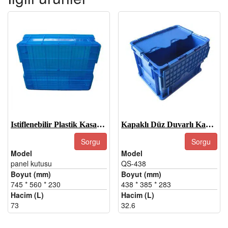
Istiflenebilir Plastik Kasalar-Panel Çöp Kutusu
Kapaklı Düz Duvarlı Kaplar-QS-438
Sorgu
Sorgu
Model
Model
panel kutusu
QS-438
Boyut (mm)
Boyut (mm)
745 * 560 * 230
438 * 385 * 283
Hacim (L)
Hacim (L)
73
32.6