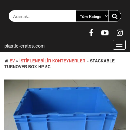
İçeriğe
geç
plastic-crates.com
Gezin
aç/ka
EV
»
İSTIFLENEBILIR KONTEYNERLER
» STACKABLE
TURNOVER BOX-HP-5C