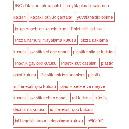
IBC dökülme tutma paleti
büyük plastik saklama
kapları
kapaklı büyük çantalar
yuvalanabilir bölme
iç içe geçebilen kapaklı kap
Palet kılıfı kutusu
Pizza hamuru mayalama kutusu
pizza saklama
kasası
plastik katlanır sepet
plastik katlanır kutular
Plastik gaylord kutusu
Plastik süt kasaları
plastik
palet kutusu
Plastik nakliye kasaları
plastik
istiflenebilir çöp kutusu
plastik sebze ve meyve
kasası
plastik sebze sepeti
raf kutusu
küçük
depolama kutusu
istiflenebilir çöp kutusu
istiflenebilir kasa
depolama kutusu
bölücülü