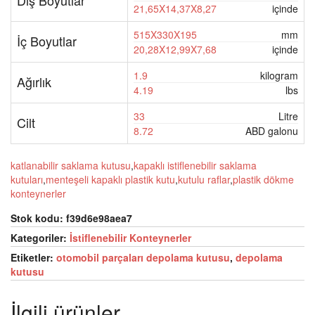
Dış Boyutlar
21,65X14,37X8,27
içinde
515X330X195
mm
İç Boyutlar
20,28X12,99X7,68
içinde
1.9
kilogram
Ağırlık
4.19
lbs
33
Litre
Cilt
8.72
ABD galonu
katlanabilir saklama kutusu
,
kapaklı istiflenebilir saklama
kutuları
,
menteşeli kapaklı plastik kutu
,
kutulu raflar
,
plastik dökme
konteynerler
Stok kodu:
f39d6e98aea7
Kategoriler:
İstiflenebilir Konteynerler
Etiketler:
otomobil parçaları depolama kutusu
,
depolama
kutusu
İlgili ürünler