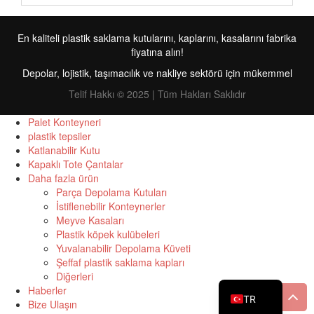
En kaliteli plastik saklama kutularını, kaplarını, kasalarını fabrika
fiyatına alın!
Depolar, lojistik, taşımacılık ve nakliye sektörü için mükemmel
Telif Hakkı © 2025 | Tüm Hakları Saklıdır
Palet Konteyneri
plastik tepsiler
Katlanabilir Kutu
FR
Kapaklı Tote Çantalar
Daha fazla ürün
RU
Parça Depolama Kutuları
İstiflenebilir Konteynerler
ID
Meyve Kasaları
PT
Plastik köpek kulübeleri
Yuvalanabilir Depolama Küveti
ES
Şeffaf plastik saklama kapları
Diğerleri
EN
Haberler
TR
Bize Ulaşın