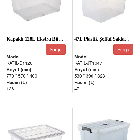
Kapaklı 128L Ekstra Büyük Şeffaf Plastik Saklama Kapları
47L Plastik Şeffaf Saklama Kapları, Saklama Için Şeffaf Saklama Kapları
Sorgu
Sorgu
Model
Model
KATIL-D1128
KATIL-JT1047
Boyut (mm)
Boyut (mm)
770 * 570 * 400
530 * 390 * 323
Hacim (L)
Hacim (L)
128
47