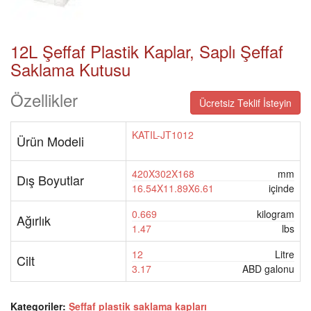
12L Şeffaf Plastik Kaplar, Saplı Şeffaf
Saklama Kutusu
Özellikler
Ücretsiz Teklif İsteyin
KATIL-JT1012
Ürün Modeli
420X302X168
mm
Dış Boyutlar
16.54X11.89X6.61
içinde
0.669
kilogram
Ağırlık
1.47
lbs
12
Litre
Cilt
3.17
ABD galonu
Kategoriler:
Şeffaf plastik saklama kapları