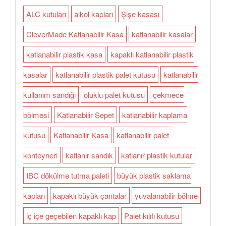
ALC kutuları
alkol kapları
Şişe kasası
CleverMade Katlanabilir Kasa
katlanabilir kasalar
katlanabilir plastik kasa
kapaklı katlanabilir plastik
kasalar
katlanabilir plastik palet kutusu
katlanabilir
kullanım sandığı
oluklu palet kutusu
çekmece
bölmesi
Katlanabilir Sepet
katlanabilir kaplama
kutusu
Katlanabilir Kasa
katlanabilir palet
konteyneri
katlanır sandık
katlanır plastik kutular
IBC dökülme tutma paleti
büyük plastik saklama
kapları
kapaklı büyük çantalar
yuvalanabilir bölme
iç içe geçebilen kapaklı kap
Palet kılıfı kutusu