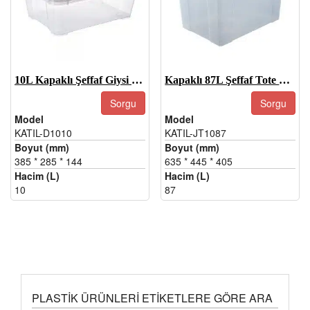
10L Kapaklı Şeffaf Giysi Saklama Kutuları
Kapaklı 87L Şeffaf Tote Kutu, Büyük Şeffaf Plastik Saklama Kapları
Sorgu
Sorgu
Model
Model
KATIL-D1010
KATIL-JT1087
Boyut (mm)
Boyut (mm)
385 * 285 * 144
635 * 445 * 405
Hacim (L)
Hacim (L)
10
87
PLASTIK ÜRÜNLERI ETIKETLERE GÖRE ARA