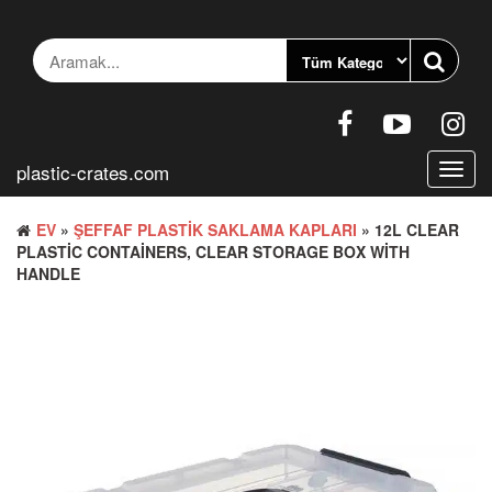
İçeriğe
geç
plastic-crates.com
Gezin
aç/ka
EV
»
ŞEFFAF PLASTIK SAKLAMA KAPLARI
» 12L CLEAR
PLASTIC CONTAINERS, CLEAR STORAGE BOX WITH
HANDLE