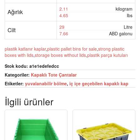
2.11
kilogram
Ağırlık
4.65
lbs
29
Litre
Cilt
7.66
ABD galonu
plastik katlanır kaplar
,
plastic pallet bins for sale
,
strong plastic
boxes with lids
,
storage boxes without lids
,
plastik parça kutuları
Stok kodu:
a1e1edefedcc
Kategoriler:
Kapaklı Tote Çantalar
Etiketler:
yuvalanabilir bölme
,
iç içe geçebilen kapaklı kap
İlgili ürünler