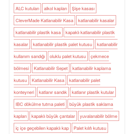
ALC kutuları
alkol kapları
Şişe kasası
CleverMade Katlanabilir Kasa
katlanabilir kasalar
katlanabilir plastik kasa
kapaklı katlanabilir plastik
kasalar
katlanabilir plastik palet kutusu
katlanabilir
kullanım sandığı
oluklu palet kutusu
çekmece
bölmesi
Katlanabilir Sepet
katlanabilir kaplama
kutusu
Katlanabilir Kasa
katlanabilir palet
konteyneri
katlanır sandık
katlanır plastik kutular
IBC dökülme tutma paleti
büyük plastik saklama
kapları
kapaklı büyük çantalar
yuvalanabilir bölme
iç içe geçebilen kapaklı kap
Palet kılıfı kutusu