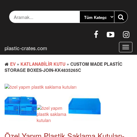
İçeriğe
geç
plastic-crates.com
Gezin
aç/ka
EV
»
KATLANABILIR KUTU
» CUSTOM MADE PLASTIC
STORAGE BOXES-JOIN-KK4835265C
Özel Yapım Plastik Saklama Kutuları-