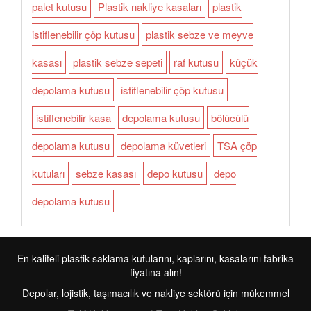
palet kutusu
Plastik nakliye kasaları
plastik
istiflenebilir çöp kutusu
plastik sebze ve meyve
kasası
plastik sebze sepeti
raf kutusu
küçük
depolama kutusu
istiflenebilir çöp kutusu
istiflenebilir kasa
depolama kutusu
bölücülü
depolama kutusu
depolama küvetleri
TSA çöp
kutuları
sebze kasası
depo kutusu
depo
depolama kutusu
En kaliteli plastik saklama kutularını, kaplarını, kasalarını fabrika
fiyatına alın!
Depolar, lojistik, taşımacılık ve nakliye sektörü için mükemmel