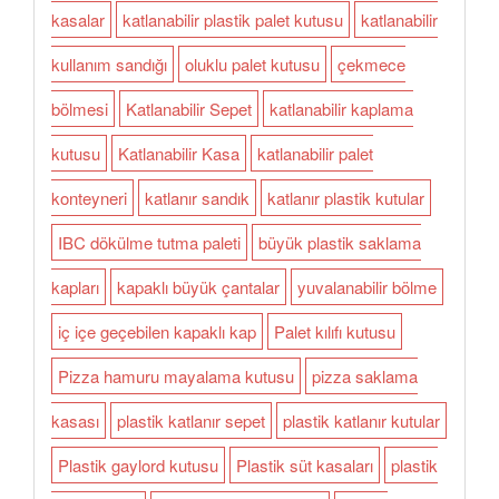
kasalar
katlanabilir plastik palet kutusu
katlanabilir
kullanım sandığı
oluklu palet kutusu
çekmece
bölmesi
Katlanabilir Sepet
katlanabilir kaplama
kutusu
Katlanabilir Kasa
katlanabilir palet
konteyneri
katlanır sandık
katlanır plastik kutular
IBC dökülme tutma paleti
büyük plastik saklama
kapları
kapaklı büyük çantalar
yuvalanabilir bölme
iç içe geçebilen kapaklı kap
Palet kılıfı kutusu
Pizza hamuru mayalama kutusu
pizza saklama
kasası
plastik katlanır sepet
plastik katlanır kutular
Plastik gaylord kutusu
Plastik süt kasaları
plastik