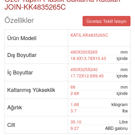
JOIN-KK4835265C
Özellikler
Ücretsiz Teklif İsteyin
KATIL-KK4835265C
Ürün Modeli
480X350X265
mm
Dış Boyutlar
18.9X13.78X10.43
içinde
450X325X240
mm
İç Boyutlar
17.72X12.8X9.45
içinde
68
mm
Katlanmış Yükseklik
2.68
içinde
1.68
kilogram
Ağırlık
3.7
lbs
35.10
Litre
Cilt
9.27
ABD galonu