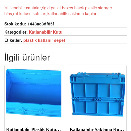
istiflenebilir çantalar
,
rigid pallet boxes
,
black plastic storage
bins
,
raf kutusu kutuları
,
katlanabilir saklama kapları
Stok kodu:
1443ac3df85f
Kategoriler:
Katlanabilir Kutu
Etiketler:
plastik katlanır sepet
İlgili ürünler
Katlanabilir Plastik Kutu-JOIN-EU604022W
Katlanabilir Saklama Kutuları-JOIN-XS403032C