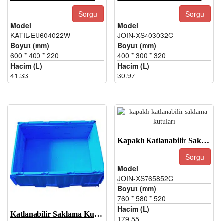
Sorgu
Sorgu
Model
Model
KATIL-EU604022W
JOIN-XS403032C
Boyut (mm)
Boyut (mm)
600 * 400 * 220
400 * 300 * 320
Hacim (L)
Hacim (L)
41.33
30.97
Kapaklı Katlanabilir Saklama Kutuları-JOIN-XS765852C
Sorgu
Model
JOIN-XS765852C
Boyut (mm)
760 * 580 * 520
Hacim (L)
Katlanabilir Saklama Kutusu-JOIN-EU604022C
179.55