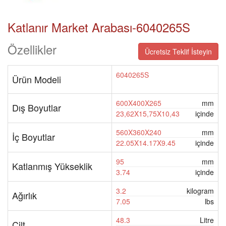
Katlanır Market Arabası-6040265S
Özellikler
Ücretsiz Teklif İsteyin
6040265S
Ürün Modeli
600X400X265
mm
Dış Boyutlar
23,62X15,75X10,43
içinde
560X360X240
mm
İç Boyutlar
22.05X14.17X9.45
içinde
95
mm
Katlanmış Yükseklik
3.74
içinde
3.2
kilogram
Ağırlık
7.05
lbs
48.3
Litre
Cilt