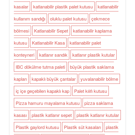
kasalar
katlanabilir plastik palet kutusu
katlanabilir
kullanım sandığı
oluklu palet kutusu
çekmece
bölmesi
Katlanabilir Sepet
katlanabilir kaplama
kutusu
Katlanabilir Kasa
katlanabilir palet
konteyneri
katlanır sandık
katlanır plastik kutular
IBC dökülme tutma paleti
büyük plastik saklama
kapları
kapaklı büyük çantalar
yuvalanabilir bölme
iç içe geçebilen kapaklı kap
Palet kılıfı kutusu
Pizza hamuru mayalama kutusu
pizza saklama
kasası
plastik katlanır sepet
plastik katlanır kutular
Plastik gaylord kutusu
Plastik süt kasaları
plastik