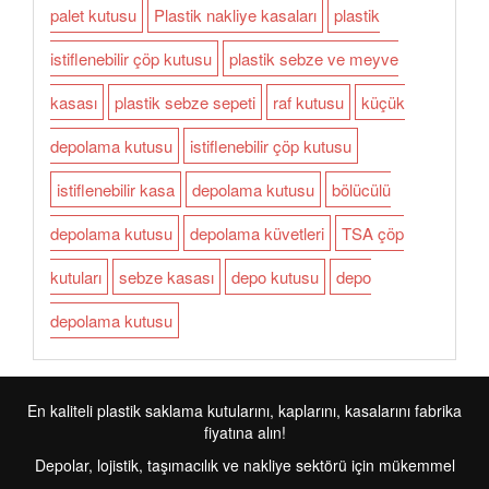
palet kutusu
Plastik nakliye kasaları
plastik
istiflenebilir çöp kutusu
plastik sebze ve meyve
kasası
plastik sebze sepeti
raf kutusu
küçük
depolama kutusu
istiflenebilir çöp kutusu
istiflenebilir kasa
depolama kutusu
bölücülü
depolama kutusu
depolama küvetleri
TSA çöp
kutuları
sebze kasası
depo kutusu
depo
depolama kutusu
En kaliteli plastik saklama kutularını, kaplarını, kasalarını fabrika
fiyatına alın!
Depolar, lojistik, taşımacılık ve nakliye sektörü için mükemmel