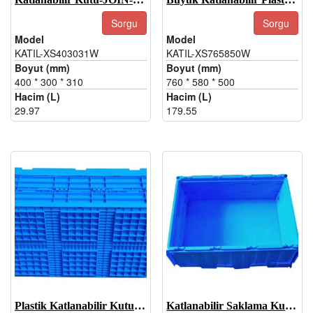
Sorgu
Sorgu
Model
Model
KATIL-XS403031W
KATIL-XS765850W
Boyut (mm)
Boyut (mm)
400 * 300 * 310
760 * 580 * 500
Hacim (L)
Hacim (L)
29.97
179.55
Plastik Katlanabilir Kutu-JOIN-XS6040255W-1
Katlanabilir Saklama Kutusu-JOIN-EU604022C