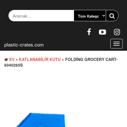
İçeriğe
geç
plastic-crates.com
Gezin
aç/ka
EV
»
KATLANABILIR KUTU
» FOLDING GROCERY CART-
6040265S