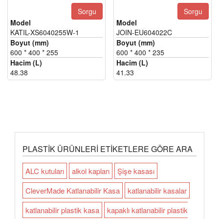
Sorgu
Sorgu
Model
Model
KATIL-XS6040255W-1
JOIN-EU604022C
Boyut (mm)
Boyut (mm)
600 * 400 * 255
600 * 400 * 235
Hacim (L)
Hacim (L)
48.38
41.33
PLASTIK ÜRÜNLERI ETIKETLERE GÖRE ARA
ALC kutuları
alkol kapları
Şişe kasası
CleverMade Katlanabilir Kasa
katlanabilir kasalar
katlanabilir plastik kasa
kapaklı katlanabilir plastik