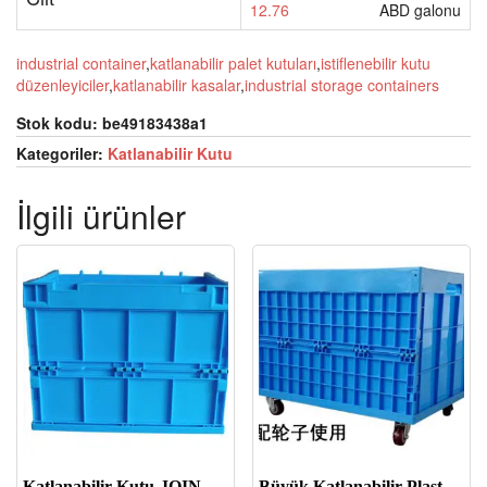
12.76
ABD galonu
industrial container
,
katlanabilir palet kutuları
,
istiflenebilir kutu
düzenleyiciler
,
katlanabilir kasalar
,
industrial storage containers
Stok kodu:
be49183438a1
Kategoriler:
Katlanabilir Kutu
İlgili ürünler
Katlanabilir Kutu-JOIN-XS403031W
Büyük Katlanabilir Plastik Saklama Kutuları-JOIN-XS765850W