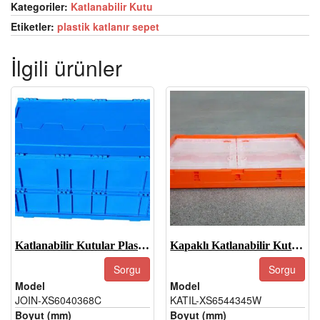
Kategoriler:
Katlanabilir Kutu
Etiketler:
plastik katlanır sepet
İlgili ürünler
Katlanabilir Kutular Plastik-JOIN-XS6040368C
Kapaklı Katlanabilir Kutu-JOIN-XS6544345W
Sorgu
Sorgu
Model
Model
JOIN-XS6040368C
KATIL-XS6544345W
Boyut (mm)
Boyut (mm)