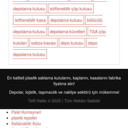
depolama kutusu
istiflenebilir çöp kutusu
istiflenebilir kasa
depolama kutusu
bölücülü
depolama kutusu
depolama küvetleri
TSA çöp
kutuları
sebze kasası
depo kutusu
depo
depolama kutusu
En kaliteli plastik saklama kutularını, kaplarını, kasalarını fabrika
fiyatına alın!
Depolar, lojistik, taşımacılık ve nakliye sektörü için mükemmel
Telif Hakkı © 2025 | Tüm Hakları Saklıdır
Palet Konteyneri
plastik tepsiler
Katlanabilir Kutu
FR