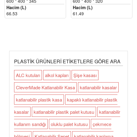
600 * 400 * 345
600 * 400 * 320
Hacim (L)
Hacim (L)
66.53
61.49
PLASTIK ÜRÜNLERI ETIKETLERE GÖRE ARA
ALC kutuları
alkol kapları
Şişe kasası
CleverMade Katlanabilir Kasa
katlanabilir kasalar
katlanabilir plastik kasa
kapaklı katlanabilir plastik
kasalar
katlanabilir plastik palet kutusu
katlanabilir
kullanım sandığı
oluklu palet kutusu
çekmece
bölmesi
Katlanabilir Sepet
katlanabilir kaplama