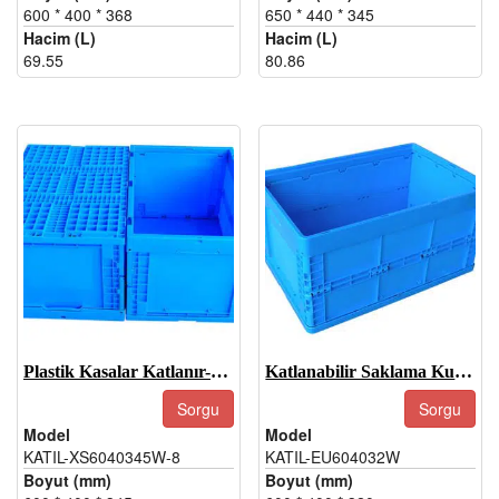
600 * 400 * 368
650 * 440 * 345
Hacim (L)
Hacim (L)
69.55
80.86
Plastik Kasalar Katlanır-JOIN-XS6040345W-8
Katlanabilir Saklama Kutuları Plastik-JOIN-EU604032W
Sorgu
Sorgu
Model
Model
KATIL-XS6040345W-8
KATIL-EU604032W
Boyut (mm)
Boyut (mm)