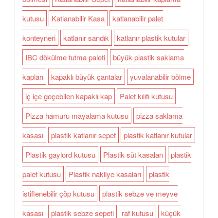
kutusu
Katlanabilir Kasa
katlanabilir palet
konteyneri
katlanır sandık
katlanır plastik kutular
IBC dökülme tutma paleti
büyük plastik saklama
kapları
kapaklı büyük çantalar
yuvalanabilir bölme
iç içe geçebilen kapaklı kap
Palet kılıfı kutusu
Pizza hamuru mayalama kutusu
pizza saklama
kasası
plastik katlanır sepet
plastik katlanır kutular
Plastik gaylord kutusu
Plastik süt kasaları
plastik
palet kutusu
Plastik nakliye kasaları
plastik
istiflenebilir çöp kutusu
plastik sebze ve meyve
kasası
plastik sebze sepeti
raf kutusu
küçük