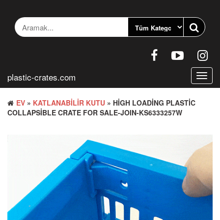
İçeriğe
geç
plastic-crates.com
Gezin
aç/ka
EV
»
KATLANABILIR KUTU
» HIGH LOADING PLASTIC
COLLAPSIBLE CRATE FOR SALE-JOIN-KS6333257W