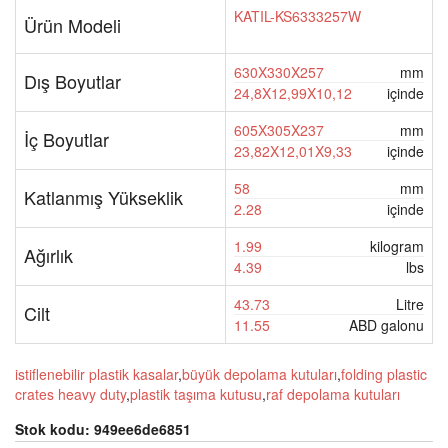
KATIL-KS6333257W
Ürün Modeli
630X330X257
mm
Dış Boyutlar
24,8X12,99X10,12
içinde
605X305X237
mm
İç Boyutlar
23,82X12,01X9,33
içinde
58
mm
Katlanmış Yükseklik
2.28
içinde
1.99
kilogram
Ağırlık
4.39
lbs
43.73
Litre
Cilt
11.55
ABD galonu
istiflenebilir plastik kasalar
,
büyük depolama kutuları
,
folding plastic
crates heavy duty
,
plastik taşıma kutusu
,
raf depolama kutuları
Stok kodu:
949ee6de6851