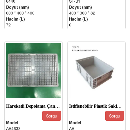
6440
ST-B1
Boyut (mm)
Boyut (mm)
600 * 400 * 400
400 * 300 * 82
Hacim (L)
Hacim (L)
72
6
Hareketli Depolama Çantası-EU4633
Istiflenebilir Plastik Saklama Kapları-EUB
Sorgu
Sorgu
Model
Model
AB4633
AB