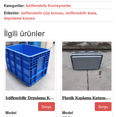
Kategoriler:
İstiflenebilir Konteynerler
Etiketler:
istiflenebilir çöp kutusu
,
istiflenebilir kasa
,
depolama kutusu
İlgili ürünler
Istiflenebilir Depolama Kasaları-6440
Plastik Kaplama Kutusu-ST-B1
Sorgu
Sorgu
Model
Model