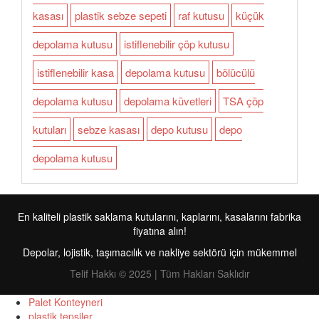
kasası
plastik sebze sepeti
raf kutusu
küçük
depolama kutusu
istiflenebilir çöp kutusu
istiflenebilir kasa
depolama kutusu
bölücülü
depolama kutusu
depolama küvetleri
TSA çöp
kutuları
sebze kasası
depo kutusu
depo
depolama kutusu
En kaliteli plastik saklama kutularını, kaplarını, kasalarını fabrika
fiyatına alın!
Depolar, lojistik, taşımacılık ve nakliye sektörü için mükemmel
Telif Hakkı © 2025 | Tüm Hakları Saklıdır
Palet Konteyneri
plastik tepsiler