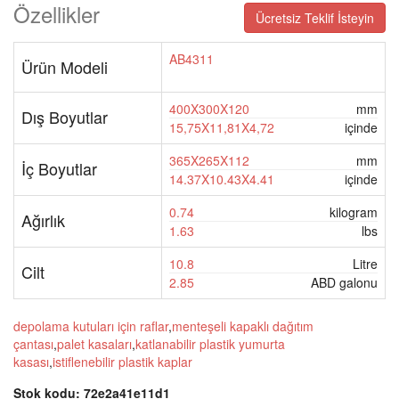
Özellikler
Ücretsiz Teklif İsteyin
AB4311
Ürün Modeli
400X300X120
mm
Dış Boyutlar
15,75X11,81X4,72
içinde
365X265X112
mm
İç Boyutlar
14.37X10.43X4.41
içinde
0.74
kilogram
Ağırlık
1.63
lbs
10.8
Litre
Cilt
2.85
ABD galonu
depolama kutuları için raflar
,
menteşeli kapaklı dağıtım
çantası
,
palet kasaları
,
katlanabilir plastik yumurta
kasası
,
istiflenebilir plastik kaplar
Stok kodu:
72e2a41e11d1