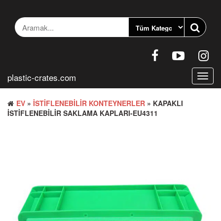
İçeriğe
geç
plastic-crates.com
Gezin
aç/ka
EV
»
İSTIFLENEBILIR KONTEYNERLER
» KAPAKLI
ISTIFLENEBILIR SAKLAMA KAPLARI-EU4311