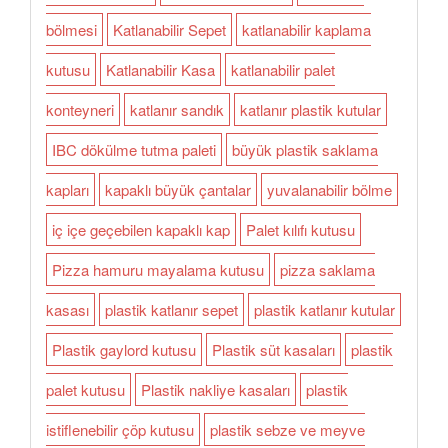
bölmesi
Katlanabilir Sepet
katlanabilir kaplama
kutusu
Katlanabilir Kasa
katlanabilir palet
konteyneri
katlanır sandık
katlanır plastik kutular
IBC dökülme tutma paleti
büyük plastik saklama
kapları
kapaklı büyük çantalar
yuvalanabilir bölme
iç içe geçebilen kapaklı kap
Palet kılıfı kutusu
Pizza hamuru mayalama kutusu
pizza saklama
kasası
plastik katlanır sepet
plastik katlanır kutular
Plastik gaylord kutusu
Plastik süt kasaları
plastik
palet kutusu
Plastik nakliye kasaları
plastik
istiflenebilir çöp kutusu
plastik sebze ve meyve