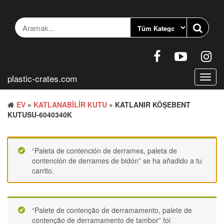
İçeriğe
geç
plastic-crates.com
Gezin
aç/ka
EV
»
KATLANABILIR KUTU
» KATLANIR KÖŞEBENT
KUTUSU-6040340K
“Paleta de contención de derrames, paleta de
contención de derrames de bidón” se ha añadido a tu
carrito.
“Palete de contenção de derramamento, palete de
contenção de derramamento de tambor” foi