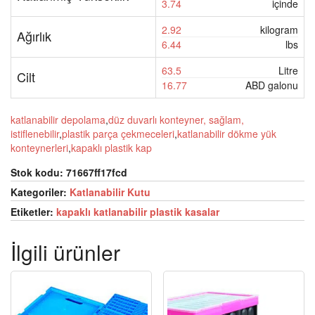
3.74
içinde
2.92
kilogram
Ağırlık
6.44
lbs
63.5
Litre
Cilt
16.77
ABD galonu
katlanabilir depolama
,
düz duvarlı konteyner, sağlam,
istiflenebilir
,
plastik parça çekmeceleri
,
katlanabilir dökme yük
konteynerleri
,
kapaklı plastik kap
Stok kodu:
71667ff17fcd
Kategoriler:
Katlanabilir Kutu
Etiketler:
kapaklı katlanabilir plastik kasalar
İlgili ürünler