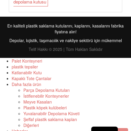
depolama kutusu
En kaliteli plastik saklama kutularını, kaplarını, kasalarını fabrika
fiyatına alın!
Depolar, lojistik, taşımacılık ve nakliye sektörü için mükemmel
Telif Hakkı © 2025 | Tüm Hakları Saklıdır
Palet Konteyneri
plastik tepsiler
Katlanabilir Kutu
FR
Kapaklı Tote Çantalar
Daha fazla ürün
RU
Parça Depolama Kutuları
İstiflenebilir Konteynerler
ID
Meyve Kasaları
PT
Plastik köpek kulübeleri
Yuvalanabilir Depolama Küveti
ES
Şeffaf plastik saklama kapları
Diğerleri
EN
Haberler