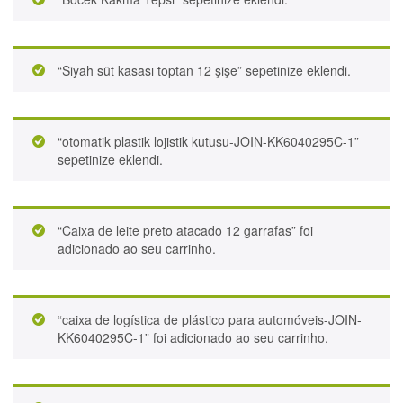
“Siyah süt kasası toptan 12 şişe” sepetinize eklendi.
“otomatik plastik lojistik kutusu-JOIN-KK6040295C-1”
sepetinize eklendi.
“Caixa de leite preto atacado 12 garrafas” foi
adicionado ao seu carrinho.
“caixa de logística de plástico para automóveis-JOIN-
KK6040295C-1” foi adicionado ao seu carrinho.