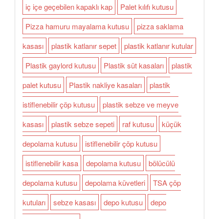
iç içe geçebilen kapaklı kap
Palet kılıfı kutusu
Pizza hamuru mayalama kutusu
pizza saklama
kasası
plastik katlanır sepet
plastik katlanır kutular
Plastik gaylord kutusu
Plastik süt kasaları
plastik
palet kutusu
Plastik nakliye kasaları
plastik
istiflenebilir çöp kutusu
plastik sebze ve meyve
kasası
plastik sebze sepeti
raf kutusu
küçük
depolama kutusu
istiflenebilir çöp kutusu
istiflenebilir kasa
depolama kutusu
bölücülü
depolama kutusu
depolama küvetleri
TSA çöp
kutuları
sebze kasası
depo kutusu
depo