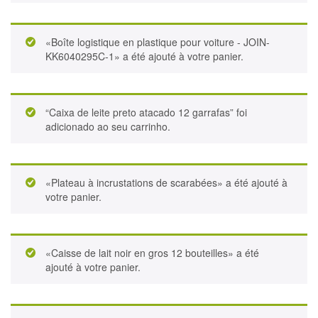
«Boîte logistique en plastique pour voiture - JOIN-
KK6040295C-1» a été ajouté à votre panier.
“Caixa de leite preto atacado 12 garrafas” foi
adicionado ao seu carrinho.
«Plateau à incrustations de scarabées» a été ajouté à
votre panier.
«Caisse de lait noir en gros 12 bouteilles» a été
ajouté à votre panier.