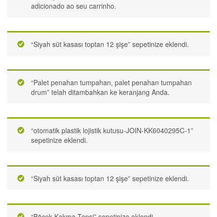
adicionado ao seu carrinho.
“Siyah süt kasası toptan 12 şişe” sepetinize eklendi.
“Palet penahan tumpahan, palet penahan tumpahan
drum” telah ditambahkan ke keranjang Anda.
“otomatik plastik lojistik kutusu-JOIN-KK6040295C-1”
sepetinize eklendi.
“Siyah süt kasası toptan 12 şişe” sepetinize eklendi.
“Böcek Kakma Tepsi” sepetinize eklendi.