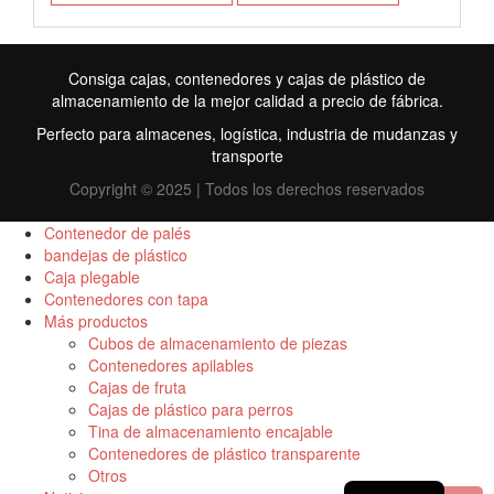
Consiga cajas, contenedores y cajas de plástico de
almacenamiento de la mejor calidad a precio de fábrica.
Perfecto para almacenes, logística, industria de mudanzas y
transporte
Copyright © 2025 | Todos los derechos reservados
Contenedor de palés
bandejas de plástico
Caja plegable
FR
Contenedores con tapa
Más productos
TR
Cubos de almacenamiento de piezas
Contenedores apilables
RU
Cajas de fruta
ID
Cajas de plástico para perros
Tina de almacenamiento encajable
PT
Contenedores de plástico transparente
Otros
EN