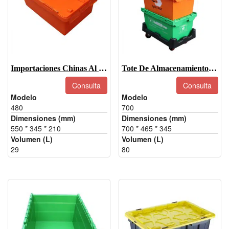
Importaciones Chinas Al Por Mayor Caja De Plástico Con Bisagras-480
Tote De Almacenamiento Abatible-700
Consulta
Consulta
Modelo
Modelo
480
700
Dimensiones (mm)
Dimensiones (mm)
550 * 345 * 210
700 * 465 * 345
Volumen (L)
Volumen (L)
29
80