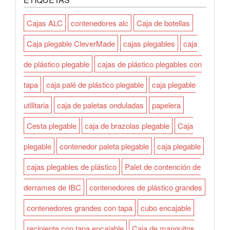
Cajas ALC
contenedores alc
Caja de botellas
Caja plegable CleverMade
cajas plegables
caja
de plástico plegable
cajas de plástico plegables con
tapa
caja palé de plástico plegable
caja plegable
utilitaria
caja de paletas onduladas
papelera
Cesta plegable
caja de brazolas plegable
Caja
plegable
contenedor paleta plegable
caja plegable
cajas plegables de plástico
Palet de contención de
derrames de IBC
contenedores de plástico grandes
contenedores grandes con tapa
cubo encajable
recipiente con tapa encajable
Caja de manguitos