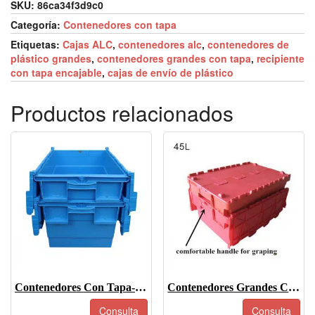
SKU:
86ca34f3d9c0
Categoría:
Contenedores con tapa
Etiquetas:
Cajas ALC
,
contenedores alc
,
contenedores de
plástico grandes
,
contenedores grandes con tapa
,
recipiente
con tapa encajable
,
cajas de envío de plástico
Productos relacionados
Contenedores Con Tapa-600-315
Contenedores Grandes Con Tapa-6425
Consulta
Consulta