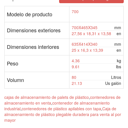
700
Modelo de producto
700X465X345
mm
Dimensiones exteriores
27,56 x 18,31 x 13,58
en
635X414X340
mm
Dimensiones interiores
25 x 16,3 x 13,39
en
4.36
kg
Peso
9.61
lbs
80
Litros
Volumn
21.13
Us galón
cajas de almacenamiento de palets de plástico
,
contenedores de
almacenamiento en venta
,
contenedor de almacenamiento
industrial
,
contenedores de plástico apilables con tapa
,
Caja de
almacenamiento de plástico plegable duradera para venta al por
mayor