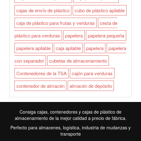
cajas de envío de plástico
cubo de plástico apilable
caja de plástico para frutas y verduras
cesta de
plástico para verduras
papelera
papelera pequeña
papelera apilable
caja apilable
papelera
papelera
con separador
cubetas de almacenamiento
Contenedores de la TSA
cajón para verduras
contenedor de almacén
almacén de depósito
Consiga cajas, contenedores y cajas de plástico de
almacenamiento de la mejor calidad a precio de fábrica.
Perfecto para almacenes, logística, industria de mudanzas y
transporte