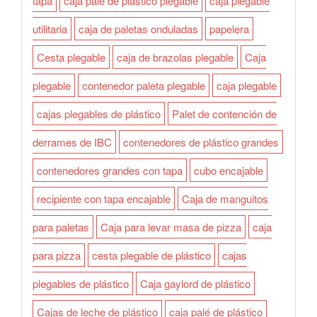
tapa
caja palé de plástico plegable
caja plegable
utilitaria
caja de paletas onduladas
papelera
Cesta plegable
caja de brazolas plegable
Caja
plegable
contenedor paleta plegable
caja plegable
cajas plegables de plástico
Palet de contención de
derrames de IBC
contenedores de plástico grandes
contenedores grandes con tapa
cubo encajable
recipiente con tapa encajable
Caja de manguitos
para paletas
Caja para levar masa de pizza
caja
para pizza
cesta plegable de plástico
cajas
plegables de plástico
Caja gaylord de plástico
Cajas de leche de plástico
caja palé de plástico