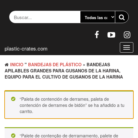
Saltar
al
contenido
plastic-crates.com
Altern
naveg
INICIO
"
BANDEJAS DE PLÁSTICO
» BANDEJAS
APILABLES GRANDES PARA GUSANOS DE LA HARINA,
EQUIPO PARA EL CULTIVO DE GUSANOS DE LA HARINA
“Paleta de contención de derrames, paleta de
contención de derrames de bidón” se ha añadido a tu
carrito.
“Palete de contenção de derramamento, palete de