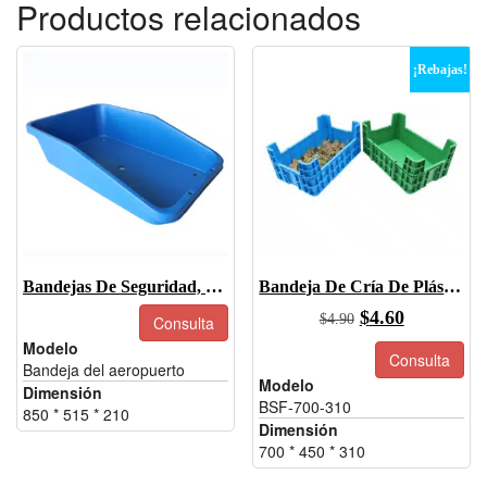
Productos relacionados
¡Rebajas!
Bandejas De Seguridad, Venta De Bandejas De Seguridad Para Aeropuertos
Bandeja De Cría De Plástico BSF Para Gusanos De La Harina
El
El
$
4.60
$
4.90
Consulta
precio
precio
Modelo
Consulta
Bandeja del aeropuerto
original
actual
Modelo
Dimensión
era:
es:
BSF-700-310
850 * 515 * 210
$4.90.
$4.60.
Dimensión
700 * 450 * 310