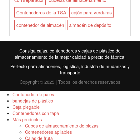
Contenedores de la TSA
cajón para verduras
contenedor de almacén
almacén de depósito
Consiga cajas, contenedores y cajas de plástico de
almacenamiento de la mejor calidad a precio de fábrica.
Perfecto para almacenes, logística, industria de mudanzas y
transporte
Copyright © 2025 | Todos los derechos reservados
Contenedor de palés
bandejas de plástico
Caja plegable
FR
Contenedores con tapa
Más productos
TR
Cubos de almacenamiento de piezas
Contenedores apilables
RU
Cajas de fruta