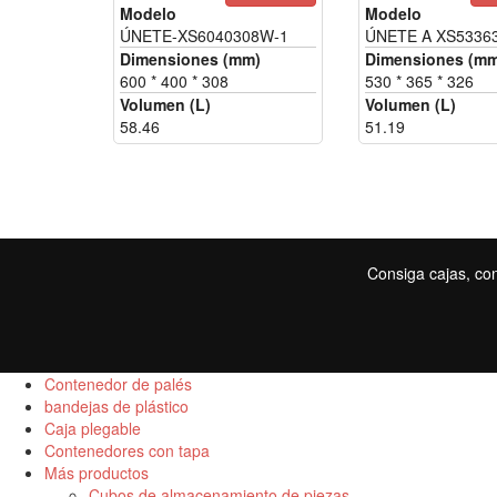
Modelo
Modelo
ÚNETE-XS6040308W-1
ÚNETE A XS5336
Dimensiones (mm)
Dimensiones (m
600 * 400 * 308
530 * 365 * 326
Volumen (L)
Volumen (L)
58.46
51.19
Consiga cajas, con
Contenedor de palés
bandejas de plástico
Caja plegable
Contenedores con tapa
Más productos
Cubos de almacenamiento de piezas