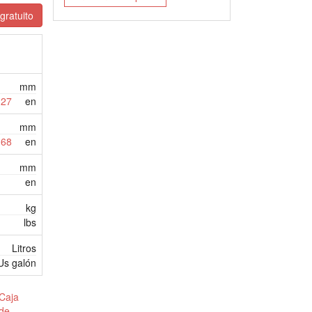
gratuito
mm
,27
en
mm
,68
en
mm
en
kg
lbs
Litros
Us galón
Caja
 de