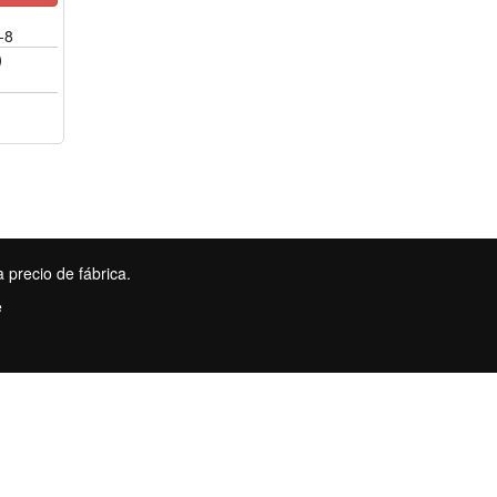
-8
)
 precio de fábrica.
e
FR
TR