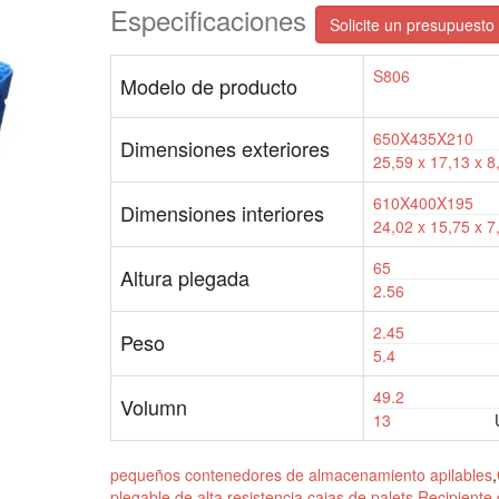
Especificaciones
Solicite un presupuesto 
S806
Modelo de producto
650X435X210
Dimensiones exteriores
25,59 x 17,13 x 8
610X400X195
Dimensiones interiores
24,02 x 15,75 x 7
65
Altura plegada
2.56
2.45
Peso
5.4
49.2
Volumn
13
pequeños contenedores de almacenamiento apilables
,
plegable de alta resistencia
,
cajas de palets
,
Recipiente