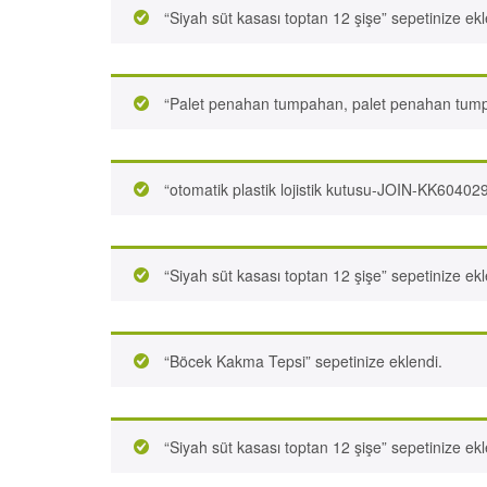
“Siyah süt kasası toptan 12 şişe” sepetinize ekl
“Palet penahan tumpahan, palet penahan tum
“otomatik plastik lojistik kutusu-JOIN-KK60402
“Siyah süt kasası toptan 12 şişe” sepetinize ekl
“Böcek Kakma Tepsi” sepetinize eklendi.
“Siyah süt kasası toptan 12 şişe” sepetinize ekl