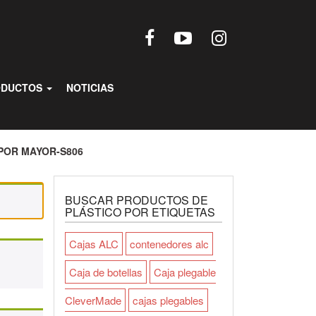
ODUCTOS
NOTICIAS
POR MAYOR-S806
BUSCAR PRODUCTOS DE
PLÁSTICO POR ETIQUETAS
Cajas ALC
contenedores alc
Caja de botellas
Caja plegable
CleverMade
cajas plegables