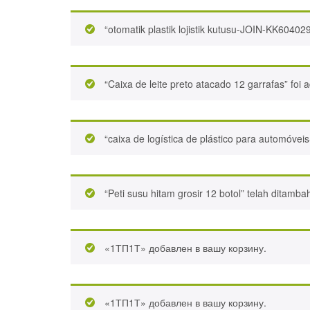
“otomatik plastik lojistik kutusu-JOIN-KK60402
“Caixa de leite preto atacado 12 garrafas” foi 
“caixa de logística de plástico para automóve
“Peti susu hitam grosir 12 botol” telah ditamb
«1ТП1Т» добавлен в вашу корзину.
«1ТП1Т» добавлен в вашу корзину.