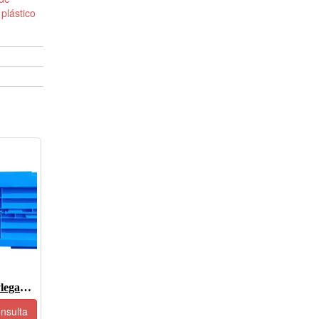
plástico
Caja De Plástico Plegable-JOIN-XS6040255W-8
nsulta