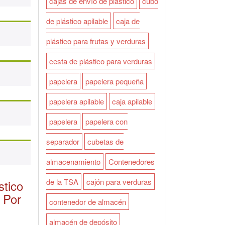
cajas de envío de plástico
cubo
de plástico apilable
caja de
plástico para frutas y verduras
cesta de plástico para verduras
papelera
papelera pequeña
papelera apilable
caja apilable
papelera
papelera con
separador
cubetas de
almacenamiento
Contenedores
de la TSA
cajón para verduras
tico
 Por
contenedor de almacén
almacén de depósito