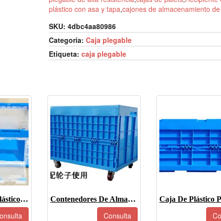
plástico con asa y tapa
,
cajones de almacenamiento de 
SKU:
4dbc4aa80986
Categoría:
Caja plegable
Etiqueta:
caja plegable
Contenedor De Plástico Plegable -JOIN-XS5336326WDK
Contenedores De Almacenamiento De Plástico Plegables De Gran Tamaño - JOIN-XS765850W
onsulta
Consulta
Co