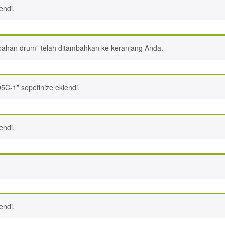
endi.
pahan drum” telah ditambahkan ke keranjang Anda.
95C-1” sepetinize eklendi.
endi.
endi.