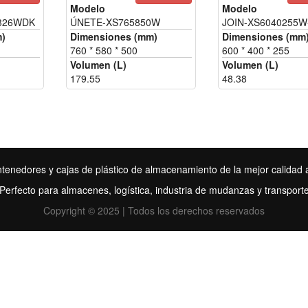
Modelo
Modelo
326WDK
ÚNETE-XS765850W
JOIN-XS6040255W
m)
Dimensiones (mm)
Dimensiones (mm
760 * 580 * 500
600 * 400 * 255
Volumen (L)
Volumen (L)
179.55
48.38
tenedores y cajas de plástico de almacenamiento de la mejor calidad a
Perfecto para almacenes, logística, industria de mudanzas y transport
Copyright © 2025 | Todos los derechos reservados