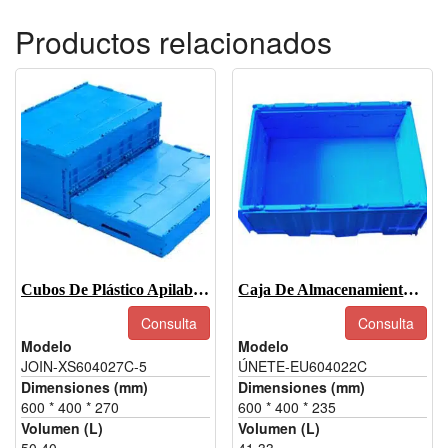
Productos relacionados
Cubos De Plástico Apilables Y Plegables-JOIN-XS604027C-5
Caja De Almacenamiento Plegable Y Plegable -JOIN-EU604022C
Consulta
Consulta
Modelo
Modelo
JOIN-XS604027C-5
ÚNETE-EU604022C
Dimensiones (mm)
Dimensiones (mm)
600 * 400 * 270
600 * 400 * 235
Volumen (L)
Volumen (L)