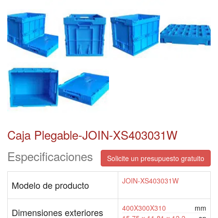
Caja Plegable-JOIN-XS403031W
Especificaciones
Solicite un presupuesto gratuito
JOIN-XS403031W
Modelo de producto
400X300X310
mm
Dimensiones exteriores
15,75 x 11,81 x 12,2
en