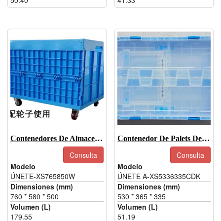
50.40
41.33
Contenedores De Almacenamiento De Plástico Plegables De Gran Tamaño - JOIN-XS765850W
Contenedor De Palets De Plástico Plegable -JOIN-XS5336335CDK
Consulta
Consulta
Modelo
Modelo
ÚNETE-XS765850W
ÚNETE A-XS5336335CDK
Dimensiones (mm)
Dimensiones (mm)
760 * 580 * 500
530 * 365 * 335
Volumen (L)
Volumen (L)
179.55
51.19