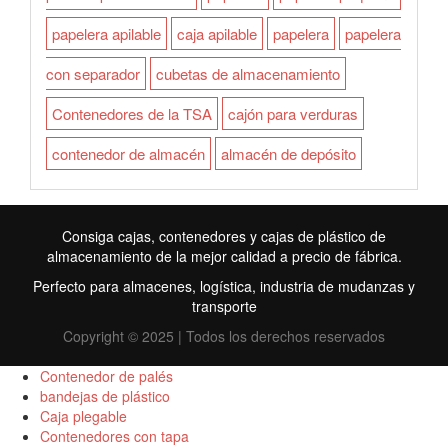
papelera apilable
caja apilable
papelera
papelera
con separador
cubetas de almacenamiento
Contenedores de la TSA
cajón para verduras
contenedor de almacén
almacén de depósito
Consiga cajas, contenedores y cajas de plástico de
almacenamiento de la mejor calidad a precio de fábrica.
Perfecto para almacenes, logística, industria de mudanzas y
transporte
Copyright © 2025 | Todos los derechos reservados
Contenedor de palés
bandejas de plástico
Caja plegable
FR
Contenedores con tapa