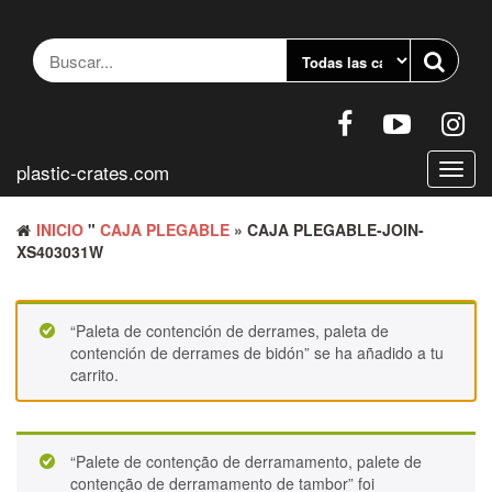
Saltar
al
contenido
plastic-crates.com
Altern
naveg
INICIO
"
CAJA PLEGABLE
» CAJA PLEGABLE-JOIN-
XS403031W
“Paleta de contención de derrames, paleta de
contención de derrames de bidón” se ha añadido a tu
carrito.
“Palete de contenção de derramamento, palete de
contenção de derramamento de tambor” foi