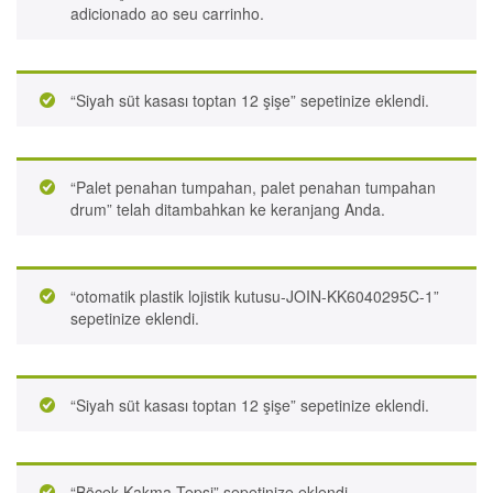
adicionado ao seu carrinho.
“Siyah süt kasası toptan 12 şişe” sepetinize eklendi.
“Palet penahan tumpahan, palet penahan tumpahan
drum” telah ditambahkan ke keranjang Anda.
“otomatik plastik lojistik kutusu-JOIN-KK6040295C-1”
sepetinize eklendi.
“Siyah süt kasası toptan 12 şişe” sepetinize eklendi.
“Böcek Kakma Tepsi” sepetinize eklendi.