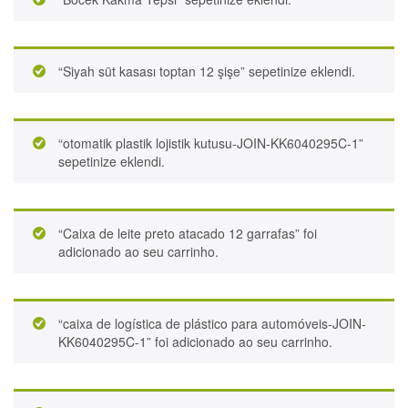
“Siyah süt kasası toptan 12 şişe” sepetinize eklendi.
“otomatik plastik lojistik kutusu-JOIN-KK6040295C-1”
sepetinize eklendi.
“Caixa de leite preto atacado 12 garrafas” foi
adicionado ao seu carrinho.
“caixa de logística de plástico para automóveis-JOIN-
KK6040295C-1” foi adicionado ao seu carrinho.