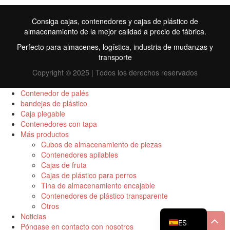
Consiga cajas, contenedores y cajas de plástico de
almacenamiento de la mejor calidad a precio de fábrica.
Perfecto para almacenes, logística, industria de mudanzas y
transporte
Copyright © 2025 | Todos los derechos reservados
Contenedor de palés
bandejas de plástico
Caja plegable
FR
Contenedores con tapa
Más productos
TR
Cubos de almacenamiento de piezas
Contenedores apilables
RU
Cajas de fruta
ID
Cajas de plástico para perros
Tina de almacenamiento encajable
PT
Contenedores de plástico transparente
Otros
EN
Noticias
ES
Póngase en contacto con nosotros