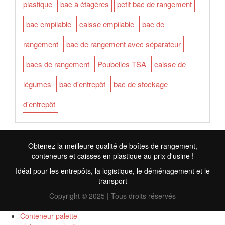
plastique
bac à étagères
petit bac de rangement
bac empilable
caisse empilable
bac de
rangement
bac de rangement avec séparateur
bacs de rangement
Poubelles TSA
caisse de
légumes
bac d'entrepôt
bac de stockage
d'entrepôt
Obtenez la meilleure qualité de boîtes de rangement,
conteneurs et caisses en plastique au prix d'usine !
Idéal pour les entrepôts, la logistique, le déménagement et le
transport
Copyright © 2025 | Tous droits réservés
Conteneur-palette