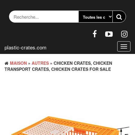
Accéder
au
contenu
plastic-crates.com
Bascu
la
navig
MAISON
»
AUTRES
» CHICKEN CRATES, CHICKEN
TRANSPORT CRATES, CHICKEN CRATES FOR SALE