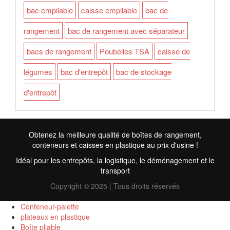
bac empilable
caisse empilable
bac de
rangement
bac de rangement avec séparateur
bacs de rangement
Poubelles TSA
caisse de
légumes
bac d'entrepôt
bac de stockage
d'entrepôt
Obtenez la meilleure qualité de boîtes de rangement,
conteneurs et caisses en plastique au prix d'usine !
Idéal pour les entrepôts, la logistique, le déménagement et le
transport
Copyright © 2025 | Tous droits réservés
Conteneur-palette
plateaux en plastique
Boîte pliable