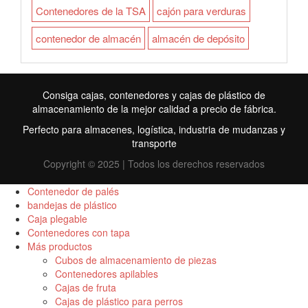
Contenedores de la TSA
cajón para verduras
contenedor de almacén
almacén de depósito
Consiga cajas, contenedores y cajas de plástico de
almacenamiento de la mejor calidad a precio de fábrica.
Perfecto para almacenes, logística, industria de mudanzas y
transporte
Copyright © 2025 | Todos los derechos reservados
Contenedor de palés
bandejas de plástico
Caja plegable
FR
Contenedores con tapa
Más productos
TR
Cubos de almacenamiento de piezas
Contenedores apilables
RU
Cajas de fruta
ID
Cajas de plástico para perros