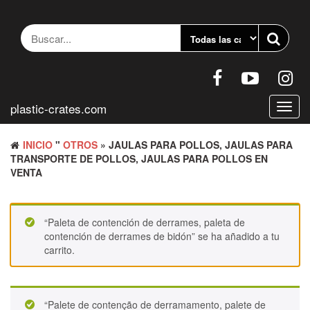
Saltar
al
contenido
plastic-crates.com
Altern
naveg
INICIO
"
OTROS
» JAULAS PARA POLLOS, JAULAS PARA
TRANSPORTE DE POLLOS, JAULAS PARA POLLOS EN
VENTA
“Paleta de contención de derrames, paleta de
contención de derrames de bidón” se ha añadido a tu
carrito.
“Palete de contenção de derramamento, palete de