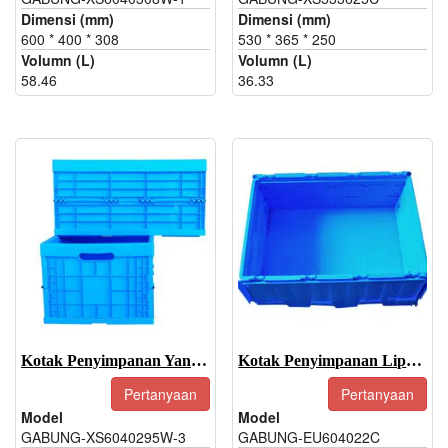
Dimensi (mm)
Dimensi (mm)
600 * 400 * 308
530 * 365 * 250
Volumn (L)
Volumn (L)
58.46
36.33
Kotak Penyimpanan Yang Dapat Dilipat-JOIN-XS6040295W-3
Kotak Penyimpanan Lipat-JOIN-EU604022C
Pertanyaan
Pertanyaan
Model
Model
GABUNG-XS6040295W-3
GABUNG-EU604022C