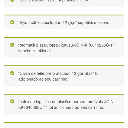
“Siyah süt kasası toptan 12 şişe” sepetinize eklendi.
“otomatik plastik lojistik kutusu-JOIN-KK6040295C-1”
sepetinize eklendi.
“Caixa de leite preto atacado 12 garrafas” foi
adicionado ao seu carrinho.
“caixa de logística de plástico para automóveis-JOIN-
KK6040295C-1” foi adicionado ao seu carrinho.