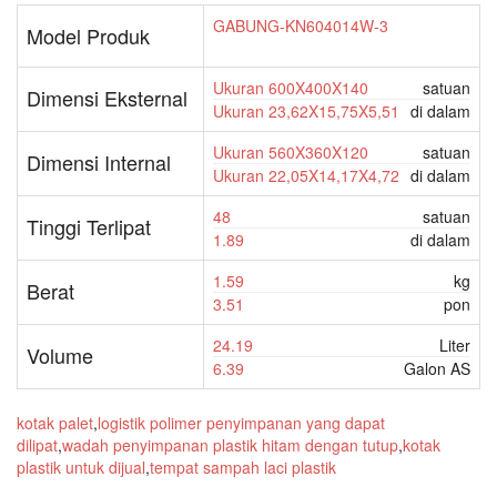
GABUNG-KN604014W-3
Model Produk
Ukuran 600X400X140
satuan
Dimensi Eksternal
Ukuran 23,62X15,75X5,51
di dalam
Ukuran 560X360X120
satuan
Dimensi Internal
Ukuran 22,05X14,17X4,72
di dalam
48
satuan
Tinggi Terlipat
1.89
di dalam
1.59
kg
Berat
3.51
pon
24.19
Liter
Volume
6.39
Galon AS
kotak palet
,
logistik polimer penyimpanan yang dapat
dilipat
,
wadah penyimpanan plastik hitam dengan tutup
,
kotak
plastik untuk dijual
,
tempat sampah laci plastik