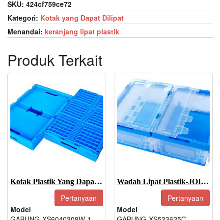
SKU:
424cf759ce72
Kategori:
Kotak yang Dapat Dilipat
Menandai:
keranjang lipat plastik
Produk Terkait
Kotak Plastik Yang Dapat Dilipat-JOIN-XS6040308W-1
Wadah Lipat Plastik-JOIN-XS533625C
Pertanyaan
Pertanyaan
Model
Model
GABUNG-XS6040308W-1
GABUNG-XS533625C