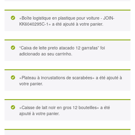
«Boîte logistique en plastique pour voiture - JOIN-
KK6040295C-1» a été ajouté à votre panier.
“Caixa de leite preto atacado 12 garrafas” foi
adicionado ao seu carrinho.
«Plateau à incrustations de scarabées» a été ajouté à
votre panier.
«Caisse de lait noir en gros 12 bouteilles» a été
ajouté à votre panier.