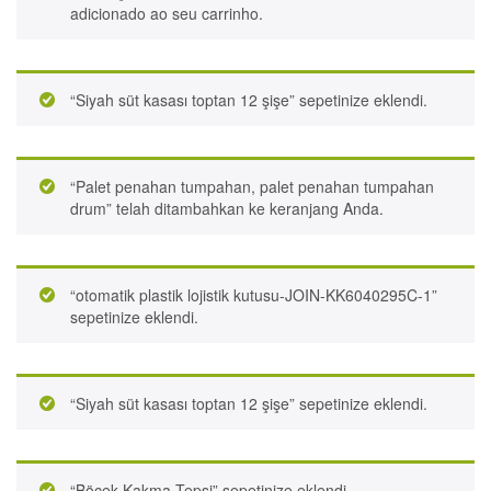
adicionado ao seu carrinho.
“Siyah süt kasası toptan 12 şişe” sepetinize eklendi.
“Palet penahan tumpahan, palet penahan tumpahan
drum” telah ditambahkan ke keranjang Anda.
“otomatik plastik lojistik kutusu-JOIN-KK6040295C-1”
sepetinize eklendi.
“Siyah süt kasası toptan 12 şişe” sepetinize eklendi.
“Böcek Kakma Tepsi” sepetinize eklendi.