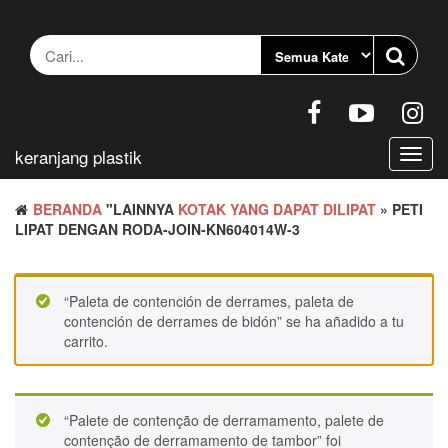
Loncat
ke
konten
keranjang plastik
Berali
navig
BERANDA
"LAINNYA
KOTAK YANG DAPAT DILIPAT
» PETI
LIPAT DENGAN RODA-JOIN-KN604014W-3
“Paleta de contención de derrames, paleta de
contención de derrames de bidón” se ha añadido a tu
carrito.
“Palete de contenção de derramamento, palete de
contenção de derramamento de tambor” foi