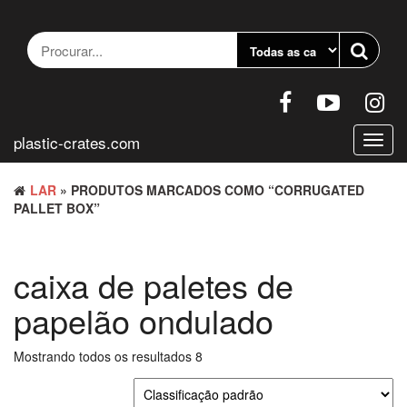
Pular
para
o
conteúdo
plastic-crates.com
Altern
nave
LAR
» PRODUTOS MARCADOS COMO “CORRUGATED
PALLET BOX”
caixa de paletes de
papelão ondulado
Mostrando todos os resultados 8