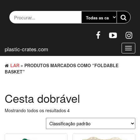
Pular
para
o
conteúdo
plastic-crates.com
Altern
nave
LAR
» PRODUTOS MARCADOS COMO “FOLDABLE
BASKET”
Cesta dobrável
Mostrando todos os resultados 4