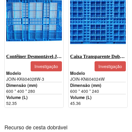
Contêiner Desmontável-JOIN-KK604028W-3
Caixa Transparente Dobrável-JOIN-KN604024W
Investigação
Investigação
Modelo
Modelo
JOIN-KK604028W-3
JOIN-KN604024W
Dimensão (mm)
Dimensão (mm)
600 * 400 * 280
600 * 400 * 240
Volume (L)
Volume (L)
52.35
45.36
Recurso de cesta dobrável