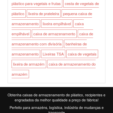
plástico para vegetais e frutas
cesta de vegetais de
plástico
lixeira de prateleira
pequena caixa de
armazenamento
lixeira empilhável
caixa
empilhável
caixa de armazenamento
caixa de
armazenamento com divisória
banheiras de
armazenamento
Lixeiras TSA
caixa de vegetais
lixeira de armazém
caixa de armazenamento do
armazém
Obtenha caixas de armazenamento de plástico, recipientes e
engradados da melhor qualidade a preço de fábrica!
Perfeito para armazéns, logística, indústria de mudanças e
transporte