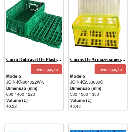
Caixa Dobrável De Plástico Barata-JOIN-KN604022W-3
Caixas De Armazenamento Dobráveis-JOIN-KS533630C
Investigação
Investigação
Modelo
Modelo
JOIN-KN604022W-3
JOIN-KS533630C
Dimensão (mm)
Dimensão (mm)
600 * 400 * 220
530 * 360 * 300
Volume (L)
Volume (L)
40.32
43.48