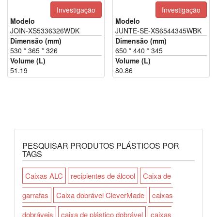
Investigação
Investigação
Modelo
Modelo
JOIN-XS5336326WDK
JUNTE-SE-XS6544345WBK
Dimensão (mm)
Dimensão (mm)
530 * 365 * 326
650 * 440 * 345
Volume (L)
Volume (L)
51.19
80.86
PESQUISAR PRODUTOS PLÁSTICOS POR
TAGS
Caixas ALC
recipientes de álcool
Caixa de
garrafas
Caixa dobrável CleverMade
caixas
dobráveis
caixa de plástico dobrável
caixas