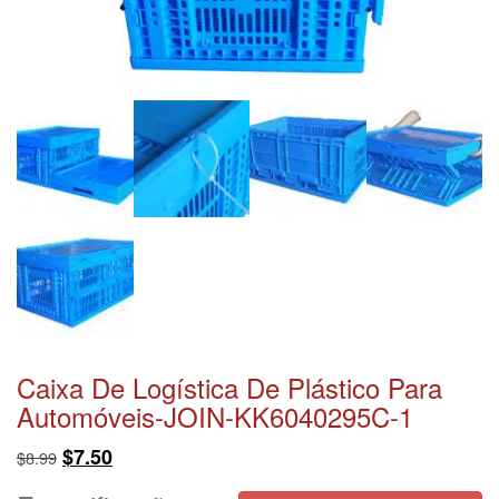
Caixa De Logística De Plástico Para
Automóveis-JOIN-KK6040295C-1
O
O
$
7.50
$
8.99
preço
preço