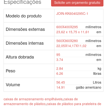
Especificações
original
atual
Solicite um orçamento gratuito
era:
é:
JOIN-KK6040295C-1
$8.99.
$7.50.
Modelo do produto
600X400X295
milímetros
Dimensões externas
23,62 x 15,75 x 11,61
em
560X360X280
milímetros
Dimensões internas
22,05X14,17X11,02
em
95
milímetros
Altura dobrada
3.74
em
2.84
kg
Peso
6.26
libras
56.45
Litros
Volume
14.91
galão americano
caixas de armazenamento empilháveis
,
caixas de
armazenamento de plástico
,
caixas de plástico para prateleira de