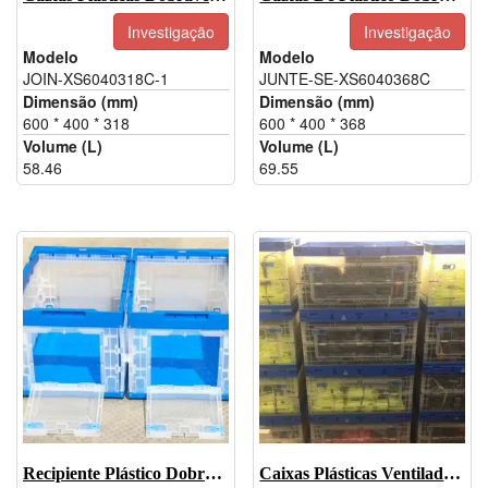
Investigação
Investigação
Modelo
Modelo
JOIN-XS6040318C-1
JUNTE-SE-XS6040368C
Dimensão (mm)
Dimensão (mm)
600 * 400 * 318
600 * 400 * 368
Volume (L)
Volume (L)
58.46
69.55
Recipiente Plástico Dobrável-JOIN-XS5336326WDK
Caixas Plásticas Ventiladas-JOIN-XS6544345WBK