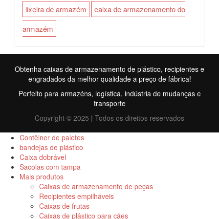
lixeira de armazém
caixa de armazenamento do
armazém
Obtenha caixas de armazenamento de plástico, recipientes e
engradados da melhor qualidade a preço de fábrica!
Perfeito para armazéns, logística, indústria de mudanças e
transporte
Copyright © 2025 | Todos os direitos reservados
Contêiner de paletes
bandejas de plástico
Caixa dobrável
FR
Sacolas com tampa
Mais produtos
TR
Caixas de armazenamento de peças
Recipientes empilháveis
RU
Caixas de frutas
ID
Caixas de plástico para cães