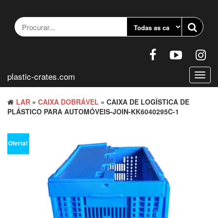
Pular
para
o
conteúdo
plastic-crates.com
Altern
nave
LAR
»
CAIXA DOBRÁVEL
» CAIXA DE LOGÍSTICA DE
PLÁSTICO PARA AUTOMÓVEIS-JOIN-KK6040295C-1
Oferta!