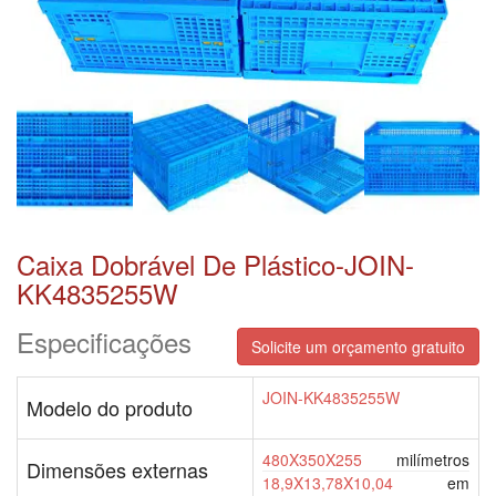
Caixa Dobrável De Plástico-JOIN-
KK4835255W
Especificações
Solicite um orçamento gratuito
JOIN-KK4835255W
Modelo do produto
480X350X255
milímetros
Dimensões externas
18,9X13,78X10,04
em