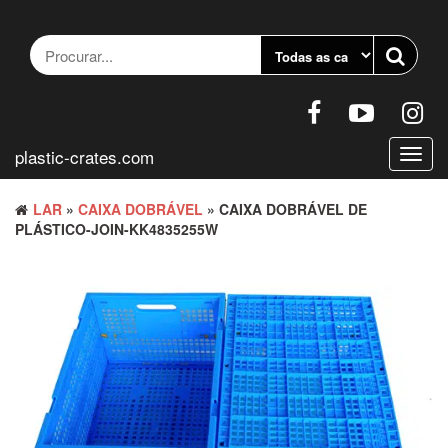
Pular
para
o
conteúdo
plastic-crates.com
Altern
nave
LAR
»
CAIXA DOBRÁVEL
» CAIXA DOBRÁVEL DE
PLÁSTICO-JOIN-KK4835255W