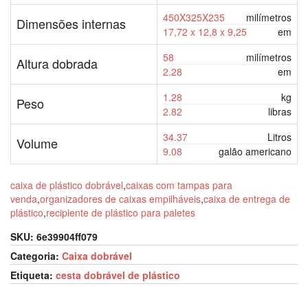
450X325X235
milímetros
Dimensões internas
17,72 x 12,8 x 9,25
em
58
milímetros
Altura dobrada
2.28
em
1.28
kg
Peso
2.82
libras
34.37
Litros
Volume
9.08
galão americano
caixa de plástico dobrável
,
caixas com tampas para
venda
,
organizadores de caixas empilháveis
,
caixa de entrega de
plástico
,
recipiente de plástico para paletes
SKU:
6e39904ff079
Categoria:
Caixa dobrável
Etiqueta:
cesta dobrável de plástico