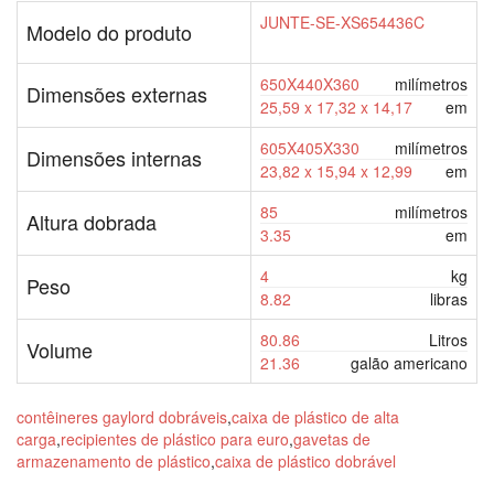
JUNTE-SE-XS654436C
Modelo do produto
650X440X360
milímetros
Dimensões externas
25,59 x 17,32 x 14,17
em
605X405X330
milímetros
Dimensões internas
23,82 x 15,94 x 12,99
em
85
milímetros
Altura dobrada
3.35
em
4
kg
Peso
8.82
libras
80.86
Litros
Volume
21.36
galão americano
contêineres gaylord dobráveis
,
caixa de plástico de alta
carga
,
recipientes de plástico para euro
,
gavetas de
armazenamento de plástico
,
caixa de plástico dobrável