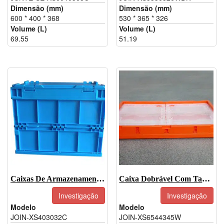
Dimensão (mm)
Dimensão (mm)
600 * 400 * 368
530 * 365 * 326
Volume (L)
Volume (L)
69.55
51.19
Caixas De Armazenamento Dobráveis-JOIN-XS403032C
Caixa Dobrável Com Tampa-JOIN-XS6544345W
Investigação
Investigação
Modelo
Modelo
JOIN-XS403032C
JOIN-XS6544345W