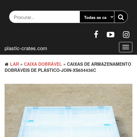
Pular
para
o
conteúdo
plastic-crates.com
Altern
nave
LAR
»
CAIXA DOBRÁVEL
» CAIXAS DE ARMAZENAMENTO
DOBRÁVEIS DE PLÁSTICO-JOIN-XS654436C