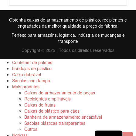
Obtenha caixas de armazenamento de plástico, recipientes e
engradados da melhor qualidade a preço de fábrica!
Perfeito para armazéns, logística, indústria de mudanças e
transporte
Copyright © 2025 | Todos os direitos reservados
Contêiner de paletes
bandejas de plástico
Caixa dobrável
FR
Sacolas com tampa
Mais produtos
TR
Caixas de armazenamento de peças
Recipientes empilháveis
RU
Caixas de frutas
ID
Caixas de plástico para cães
Banheira de armazenamento encaixável
ES
Sacolas plásticas transparentes
Outros
EN
Notícias