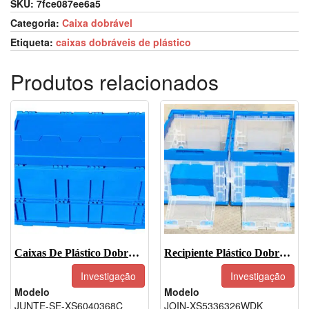
SKU:
7fce087ee6a5
Categoria:
Caixa dobrável
Etiqueta:
caixas dobráveis de plástico
Produtos relacionados
Caixas De Plástico Dobráveis-JOIN-XS6040368C
Recipiente Plástico Dobrável-JOIN-XS5336326WDK
Investigação
Investigação
Modelo
Modelo
JUNTE-SE-XS6040368C
JOIN-XS5336326WDK