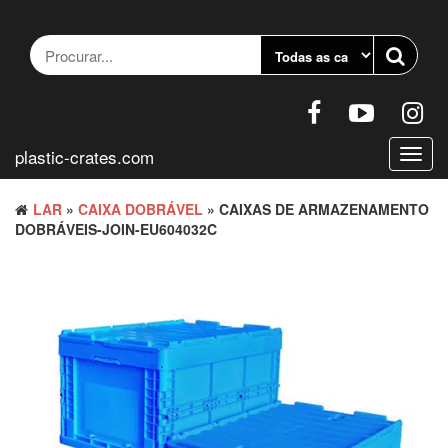
Pular
para
o
conteúdo
plastic-crates.com
Altern
nave
LAR
»
CAIXA DOBRÁVEL
» CAIXAS DE ARMAZENAMENTO
DOBRÁVEIS-JOIN-EU604032C