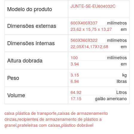
JUNTE-SE-EU604032C
Modelo do produto
600X400X337
milímetros
Dimensões externas
23,62 x 15,75 x 13,27
em
560X360X322
milímetros
Dimensões internas
22,05X14,17X12,68
em
100
milímetros
Altura dobrada
3.94
em
3.15
kg
Peso
6.94
libras
64.92
Litros
Volume
17.15
galão americano
caixa plástica de transporte
,
caixas de armazenamento
cinzas
,
recipientes de armazenamento de plástico a
granel
,
prateleiras com caixas
,
plástico dobrável