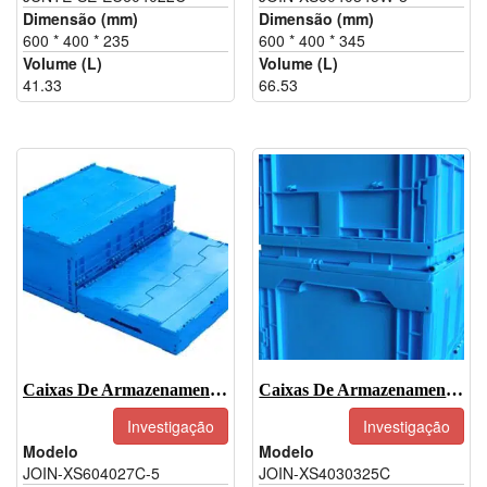
Dimensão (mm)
Dimensão (mm)
600 * 400 * 235
600 * 400 * 345
Volume (L)
Volume (L)
41.33
66.53
Caixas De Armazenamento Empilháveis E Dobráveis De Plástico - JOIN-XS604027C-5
Caixas De Armazenamento Dobráveis De Plástico-JOIN-XS4030325C
Investigação
Investigação
Modelo
Modelo
JOIN-XS604027C-5
JOIN-XS4030325C