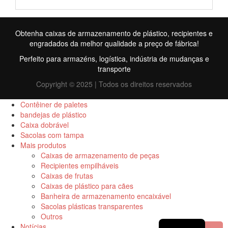
Obtenha caixas de armazenamento de plástico, recipientes e
engradados da melhor qualidade a preço de fábrica!
Perfeito para armazéns, logística, indústria de mudanças e
transporte
Copyright © 2025 | Todos os direitos reservados
Contêiner de paletes
bandejas de plástico
Caixa dobrável
FR
Sacolas com tampa
Mais produtos
TR
Caixas de armazenamento de peças
Recipientes empilháveis
RU
Caixas de frutas
ID
Caixas de plástico para cães
Banheira de armazenamento encaixável
ES
Sacolas plásticas transparentes
Outros
EN
Notícias