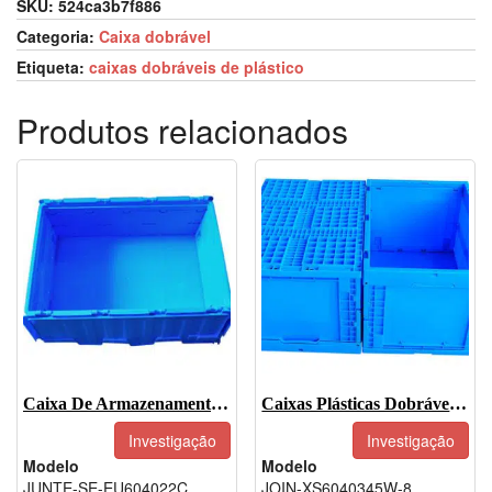
SKU:
524ca3b7f886
Categoria:
Caixa dobrável
Etiqueta:
caixas dobráveis de plástico
Produtos relacionados
Caixa De Armazenamento Dobrável E Desmontável-JOIN-EU604022C
Caixas Plásticas Dobráveis-JOIN-XS6040345W-8
Investigação
Investigação
Modelo
Modelo
JUNTE-SE-EU604022C
JOIN-XS6040345W-8