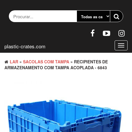
Pular
para
o
conteúdo
plastic-crates.com
Altern
nave
LAR
»
SACOLAS COM TAMPA
» RECIPIENTES DE
ARMAZENAMENTO COM TAMPA ACOPLADA - 6843