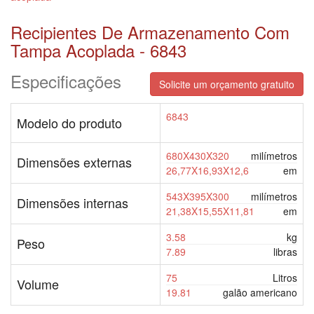
Recipientes De Armazenamento Com
Tampa Acoplada - 6843
Especificações
Solicite um orçamento gratuito
6843
Modelo do produto
680X430X320
milímetros
Dimensões externas
26,77X16,93X12,6
em
543X395X300
milímetros
Dimensões internas
21,38X15,55X11,81
em
3.58
kg
Peso
7.89
libras
75
Litros
Volume
19.81
galão americano