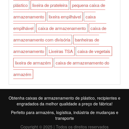
plástico
lixeira de prateleira
pequena caixa de
armazenamento
lixeira empilhável
caixa
empilhável
caixa de armazenamento
caixa de
armazenamento com divisória
banheiras de
armazenamento
Lixeiras TSA
caixa de vegetais
lixeira de armazém
caixa de armazenamento do
armazém
Obtenha caixas de armazenamento de plástico, recipientes e
engradados da melhor qualidade a preço de fábrica!
Perfeito para armazéns, logística, indústria de mudanças e
transporte
Copyright © 2025 | Todos os direitos reservados