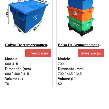
Caixas De Armazenamento De Plástico Com Tampas-600-415
Bolsa De Armazenamento Com Tampa Flip-Top-700
Investigação
Investigação
Modelo
Modelo
600-415
700
Dimensão (mm)
Dimensão (mm)
600 * 400 * 415
700 * 465 * 345
Volume (L)
Volume (L)
76
80