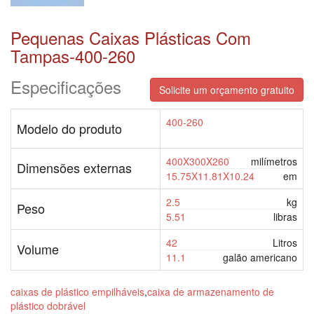
Pequenas Caixas Plásticas Com
Tampas-400-260
Especificações
Solicite um orçamento gratuito
400-260
Modelo do produto
400X300X260
milímetros
Dimensões externas
15.75X11.81X10.24
em
2.5
kg
Peso
5.51
libras
42
Litros
Volume
11.1
galão americano
caixas de plástico empilháveis
,
caixa de armazenamento de
plástico dobrável