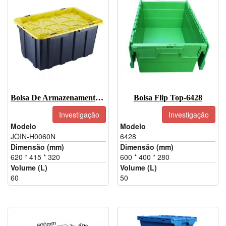
Bolsa De Armazenamento De Plástico Resistente Com Tampa 60L
Bolsa Flip Top-6428
Investigação
Investigação
Modelo
Modelo
JOIN-H0060N
6428
Dimensão (mm)
Dimensão (mm)
620 * 415 * 320
600 * 400 * 280
Volume (L)
Volume (L)
60
50