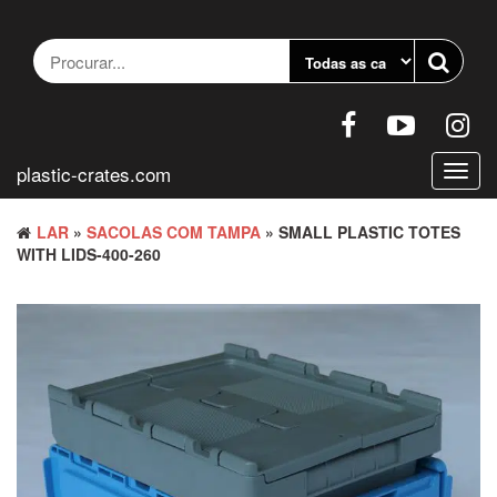
Pular
para
o
conteúdo
plastic-crates.com
Altern
nave
LAR
»
SACOLAS COM TAMPA
» SMALL PLASTIC TOTES
WITH LIDS-400-260